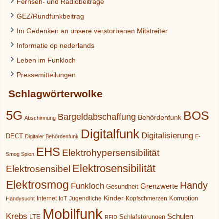
Fernseh- und Radiobeiträge
GEZ/Rundfunkbeitrag
Im Gedenken an unsere verstorbenen Mitstreiter
Informatie op nederlands
Leben im Funkloch
Pressemitteilungen
Schlagwörterwolke
5G
BOS
Bargeldabschaffung
Behördenfunk
Abschirmung
Digitalfunk
Digitalisierung
DECT
Digitaler Behördenfunk
E-
EHS
Elektrohypersensibilität
Smog Spion
Elektrosensibilität
Elektrosensibel
Elektrosmog
Handy
Funkloch
Grenzwerte
Gesundheit
Kinder
Korruption
Internet
IoT
Jugendliche
Kopfschmerzen
Handysucht
Mobilfunk
Krebs
Schulen
LTE
Schlafstörungen
RFID