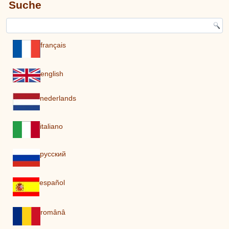
Suche
français
english
nederlands
italiano
pусский
español
românâ