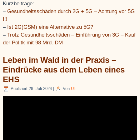
Kurzbeiträge:
–
Gesundheitsschäden durch 2G + 5G – Achtung vor 5G
!!!
–
Ist 2G(GSM) eine Alternative zu 5G?
–
Trotz Gesundheitsschäden – Einführung von 3G – Kauf
der Politk mit 98 Mrd. DM
Leben im Wald in der Praxis –
Eindrücke aus dem Leben eines
EHS
Publiziert
28. Juli 2024
|
Von
Uli