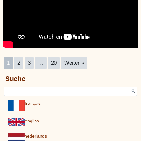
1
2
3
…
20
Weiter »
Suche
français
english
nederlands