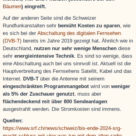
Bäumen
) eingreift.
Auf der anderen Seite sind die Schweizer
Rundfunkanstalten sehr
bemüht Kosten zu sparen
, wie
es sich bei der
Abschaltung des digitalen Fernsehen
(DVB-T
) bereits im Jahre 2019 gezeigt hat. Ähnlich wie in
Deutschland,
nutzen nur sehr wenige Menschen
diese
sehr
energieintensive Technik
. Es sind so wenige, dass
eine Abschaltung auch bei uns sinnvoll ist. Aktuell ist die
Hauptverbreitung des Fernsehens Satellit, Kabel und das
Internet.
DVB-T
über die Antenne mit seinem
eingeschränkten Programmangebot
wird von
weniger
als 5% der Zuschauer genutzt
, muss aber
flächendeckend mit über 800 Sendeanlagen
ausgestrahlt werden. Die Stromkosten sind immens.
Quellen:
https://www.srf.ch/news/schweiz/bis-ende-2024-srg-
macht-schluss-mit-ukw-was-tun-mit-dem-alten-radio