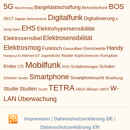
5G
BOS
Bargeldabschaffung
Behördenfunk
Abschirmung
Digitalfunk
Digitalisierung
DECT
Digitaler Behördenfunk
E-
EHS
Elektrohypersensibilität
Smog Spion
Elektrosensibilität
Elektrosensibel
Elektrosmog
Handy
Funkloch
Grenzwerte
Gesundheit
Kinder
Korruption
Internet
IoT
Jugendliche
Kopfschmerzen
Handysucht
Mobilfunk
Krebs
Schulen
LTE
Schlafstörungen
RFID
Smartphone
Smartphonesucht
Strahlung
Schweiz
Sender
TETRA
W-
Studie
Studien
Ulrich Weiner
Sucht
UMTS
LAN
Überwachung
Impressum
|
Datenschutzerklärung DE
|
Datenschutzerklärung EN