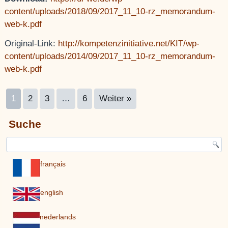
content/uploads/2018/09/2017_11_10-rz_memorandum-
web-k.pdf
Original-Link:
http://kompetenzinitiative.net/KIT/wp-
content/uploads/2014/09/2017_11_10-rz_memorandum-
web-k.pdf
1
2
3
…
6
Weiter »
Suche
français
english
nederlands