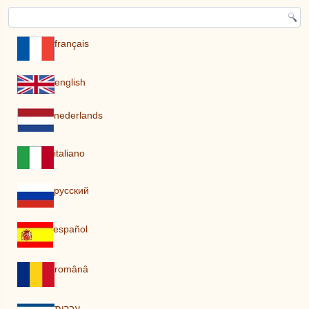
français
english
nederlands
italiano
pусский
español
românâ
עברית