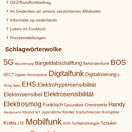
GEZ/Rundfunkbeitrag
Im Gedenken an unsere verstorbenen Mitstreiter
Informatie op nederlands
Leben im Funkloch
Pressemitteilungen
Schlagwörterwolke
5G
BOS
Bargeldabschaffung
Behördenfunk
Abschirmung
Digitalfunk
Digitalisierung
DECT
Digitaler Behördenfunk
E-
EHS
Elektrohypersensibilität
Smog Spion
Elektrosensibilität
Elektrosensibel
Elektrosmog
Handy
Funkloch
Grenzwerte
Gesundheit
Kinder
Korruption
Internet
IoT
Jugendliche
Kopfschmerzen
Handysucht
Mobilfunk
Krebs
Schulen
LTE
Schlafstörungen
RFID