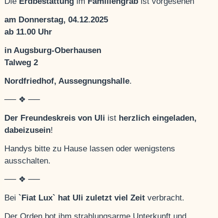
Die
Erdbestattung
im
Familiengrab
ist vorgesehen
am Donnerstag, 04.12.2025
ab 11.00 Uhr
in Augsburg-Oberhausen
Talweg 2
Nordfriedhof, Aussegnungshalle
.
── ❖ ──
Der Freundeskreis von Uli
ist
herzlich eingeladen,
dabeizusein
!
Handys bitte zu Hause lassen oder wenigstens
ausschalten.
── ❖ ──
Bei
`Fiat Lux` hat Uli zuletzt viel Zeit
verbracht.
Der Orden bot ihm strahlungsarme Unterkunft und