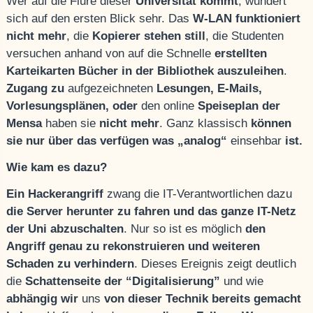
Wer auf die Flure dieser
Universität kommt
, wundert
sich auf den ersten Blick sehr. Das
W-LAN funktioniert
nicht mehr
, die
Kopierer stehen still
, die Studenten
versuchen anhand von auf die Schnelle
erstellten
Karteikarten Bücher in der Bibliothek auszuleihen
.
Zugang zu
aufgezeichneten
Lesungen, E-Mails,
Vorlesungsplänen, oder
den online
Speiseplan der
Mensa
haben sie
nicht mehr
. Ganz klassisch
können
sie nur über das verfügen was „analog“
einsehbar
ist.
Wie kam es dazu?
Ein Hackerangriff
zwang die IT-Verantwortlichen dazu
die Server herunter zu fahren und das ganze IT-Netz
der Uni abzuschalten
. Nur so ist es möglich
den
Angriff genau zu rekonstruieren und weiteren
Schaden zu verhindern
. Dieses Ereignis zeigt deutlich
die
Schattenseite der “Digitalisierung”
und wie
abhängig wir
uns
von dieser Technik bereits gemacht