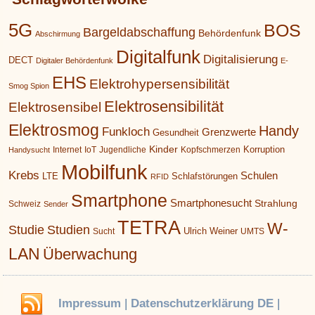
5G
BOS
Bargeldabschaffung
Behördenfunk
Abschirmung
Digitalfunk
Digitalisierung
DECT
Digitaler Behördenfunk
E-
EHS
Elektrohypersensibilität
Smog Spion
Elektrosensibilität
Elektrosensibel
Elektrosmog
Handy
Funkloch
Grenzwerte
Gesundheit
Kinder
Korruption
Internet
IoT
Jugendliche
Kopfschmerzen
Handysucht
Mobilfunk
Krebs
Schulen
LTE
Schlafstörungen
RFID
Smartphone
Smartphonesucht
Strahlung
Schweiz
Sender
TETRA
W-
Studie
Studien
Ulrich Weiner
Sucht
UMTS
LAN
Überwachung
Impressum
|
Datenschutzerklärung DE
|