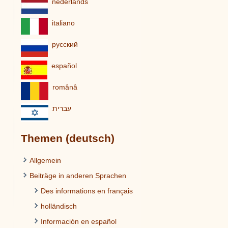
nederlands
italiano
pусский
español
românâ
עברית
Themen (deutsch)
Allgemein
Beiträge in anderen Sprachen
Des informations en français
holländisch
Información en español