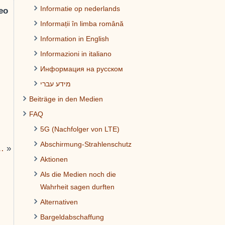
Informatie op nederlands
eo
Informații în limba română
Information in English
Informazioni in italiano
Информация на русском
מידע עברי
Beiträge in den Medien
FAQ
5G (Nachfolger von LTE)
Abschirmung-Strahlenschutz
e…
»
Aktionen
Als die Medien noch die
Wahrheit sagen durften
Alternativen
Bargeldabschaffung