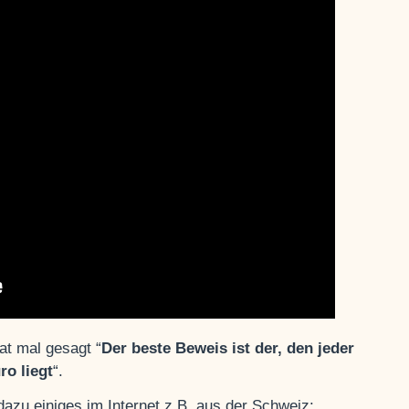
at mal gesagt “
Der beste Beweis ist der, den jeder
o liegt
“.
dazu einiges im Internet z.B. aus der Schweiz: