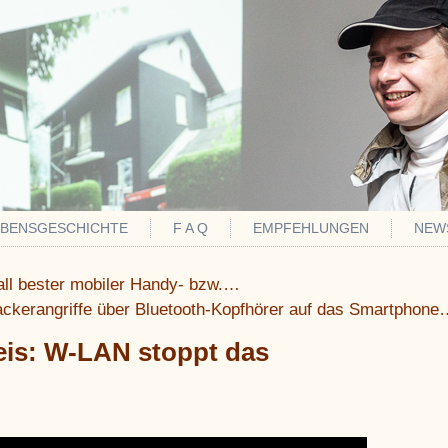
EBENSGESCHICHTE
F A Q
EMPFEHLUNGEN
NEW
all bester mobiler Handy- bzw.…
ackerangriffe über Bluetooth-Kopfhörer auf das Smartphon
is: W-LAN stoppt das