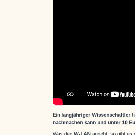
Ein
langjähriger Wissenschaftler
h
nachmachen kann und unter 10 Eur
Was den
W-LAN
angeht, so gibt es 