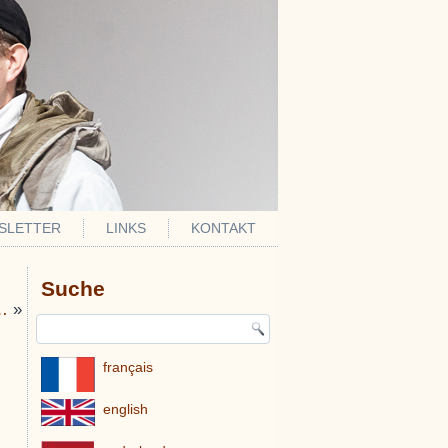
SLETTER
LINKS
KONTAKT
Suche
e…
»
français
english