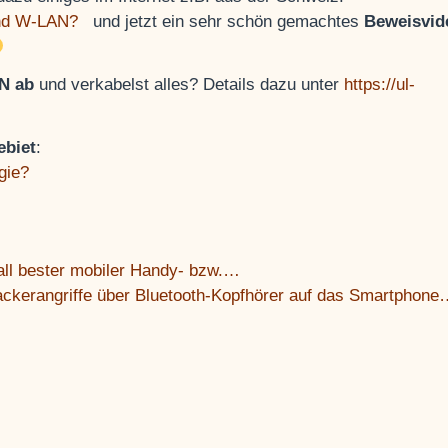
 und W-LAN?
und jetzt ein sehr schön gemachtes
Beweisvid
N ab
und verkabelst alles? Details dazu unter
https://ul-
ebiet
:
gie?
all bester mobiler Handy- bzw.…
ackerangriffe über Bluetooth-Kopfhörer auf das Smartphon