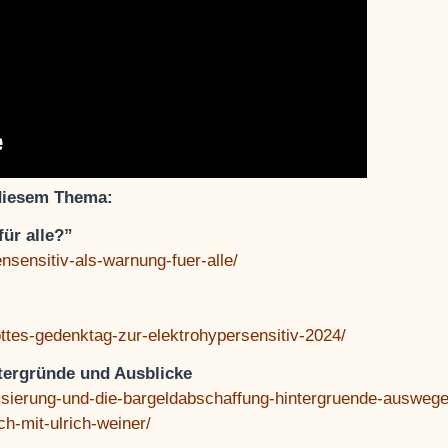
 diesem Thema:
für alle?”
ensensitiv-als-warnung-fuer-alle/
ottes-gedenktag-zur-elektrohypersensitiv-2024/
ntergründe und Ausblicke
alisierung-und-die-bargeldabschaffung-hintergruende-auswege
h-mit-ulrich-weiner/