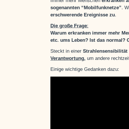
Immer mehr Menschen
erkranken a
so
genannten “Mobilfunknetze”
. W
erschwerende Ereignisse zu
.
Die große Frage
:
Warum erkranken immer mehr Men
etc. ums Leben?
Ist das normal? 
Steckt in einer
Strahlensensibilität
Verantwortung,
um andere rechtzei
Einige wichtige Gedanken dazu: