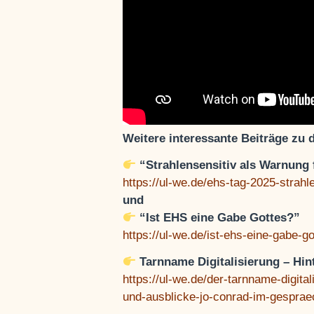
Weitere interessante Beiträge zu
“Strahlensensitiv als Warnung 
https://ul-we.de/ehs-tag-2025-strahl
und
“Ist EHS eine Gabe Gottes?”
https://ul-we.de/ist-ehs-eine-gabe-g
Tarnname Digitalisierung – Hi
https://ul-we.de/der-tarnname-digit
und-ausblicke-jo-conrad-im-gespraec