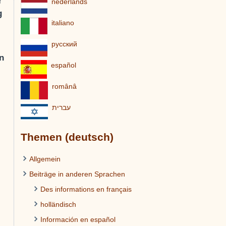
r
nederlands
g
italiano
pусский
n
español
românâ
עברית
Themen (deutsch)
Allgemein
Beiträge in anderen Sprachen
Des informations en français
holländisch
Información en español