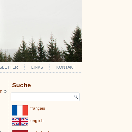
SLETTER
LINKS
KONTAKT
Suche
in
»
français
english