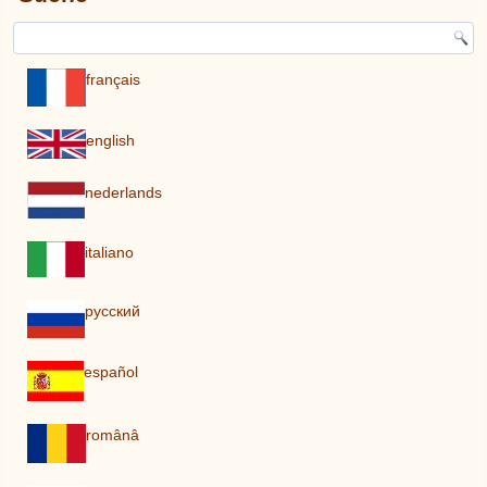
français
english
nederlands
italiano
pусский
español
românâ