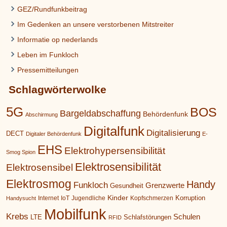
GEZ/Rundfunkbeitrag
Im Gedenken an unsere verstorbenen Mitstreiter
Informatie op nederlands
Leben im Funkloch
Pressemitteilungen
Schlagwörterwolke
5G
BOS
Bargeldabschaffung
Behördenfunk
Abschirmung
Digitalfunk
Digitalisierung
DECT
Digitaler Behördenfunk
E-
EHS
Elektrohypersensibilität
Smog Spion
Elektrosensibilität
Elektrosensibel
Elektrosmog
Handy
Funkloch
Grenzwerte
Gesundheit
Kinder
Korruption
Internet
IoT
Jugendliche
Kopfschmerzen
Handysucht
Mobilfunk
Krebs
Schulen
LTE
Schlafstörungen
RFID