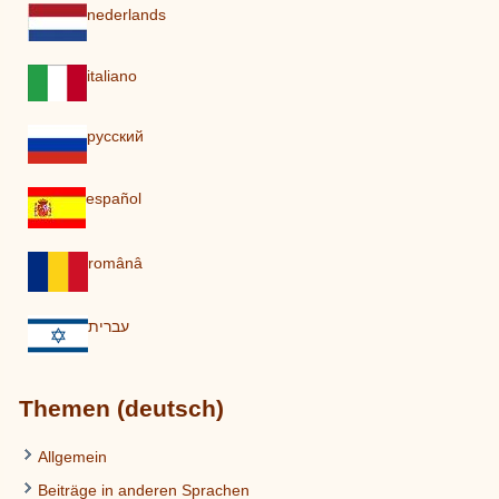
nederlands
italiano
pусский
español
românâ
עברית
Themen (deutsch)
Allgemein
Beiträge in anderen Sprachen