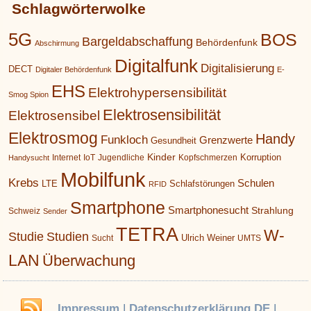
Schlagwörterwolke
5G
BOS
Bargeldabschaffung
Behördenfunk
Abschirmung
Digitalfunk
Digitalisierung
DECT
Digitaler Behördenfunk
E-
EHS
Elektrohypersensibilität
Smog Spion
Elektrosensibilität
Elektrosensibel
Elektrosmog
Handy
Funkloch
Grenzwerte
Gesundheit
Kinder
Korruption
Internet
IoT
Jugendliche
Kopfschmerzen
Handysucht
Mobilfunk
Krebs
Schulen
LTE
Schlafstörungen
RFID
Smartphone
Smartphonesucht
Strahlung
Schweiz
Sender
TETRA
W-
Studie
Studien
Ulrich Weiner
Sucht
UMTS
LAN
Überwachung
Impressum
|
Datenschutzerklärung DE
|