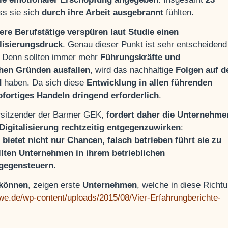
ss sie sich
durch ihre Arbeit ausgebrannt
fühlten.
re Berufstätige verspüren laut Studie einen
lisierungsdruck
. Genau dieser Punkt ist sehr entscheidend
: Denn sollten immer mehr
Führungskräfte und
hen Gründen ausfallen
, wird das nachhaltige
Folgen auf d
d
haben. Da sich diese
Entwicklung in allen führenden
ofortiges Handeln dringend erforderlich
.
rsitzender der Barmer GEK,
fordert daher die Unternehme
 Digitalisierung rechtzeitig entgegenzuwirken
:
 bietet nicht nur Chancen, falsch betrieben führt sie zu
llten Unternehmen in ihrem betrieblichen
gegensteuern.
 können
, zeigen erste
Unternehmen
, welche in diese Richt
-we.de/wp-content/uploads/2015/08/Vier-Erfahrungberichte-