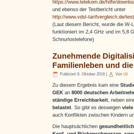
https://www.telekom.de/hilfe/downl
und ebenso der Testbericht unter
http://www.vdsl-tarifvergleich.de/te
(Laut diesem Bericht, wurde die W-
funktioniert im 2,4 GHz und im 5,8
Schnurlostelefone)
Zunehmende Digitalisi
Familienleben und di
Publiziert
9. Oktober 2016
|
Von
Uli
Zu diesem Ergebnis kam eine
Studi
GEK
an
8000 deutschen Arbeitne
ständige Erreichbarkeit
, neben ei
belastet
. So gibt es deswegen
viele
auch Konflikten zwischen Kindern u
Die hauptsächlichen
gesundheitlic
Kopf- und Rückenschmerzen, sow