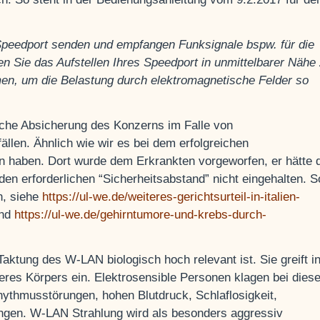
 Speedport senden und empfangen Funksignale bspw. für die
n Sie das Aufstellen Ihres Speedport in unmittelbarer Nähe
men, um die Belastung durch elektromagnetische Felder so
liche Absicherung des Konzerns im Falle von
llen. Ähnlich wie wir es bei dem erfolgreichen
en haben. Dort wurde dem Erkrankten vorgeworfen, er hätte 
n erforderlichen “Sicherheitsabstand” nicht eingehalten. S
n, siehe
https://ul-we.de/weiteres-gerichtsurteil-in-italien-
nd
https://ul-we.de/gehirntumore-und-krebs-durch-
Taktung des W-LAN biologisch hoch relevant ist. Sie greift i
es Körpers ein. Elektrosensible Personen klagen bei diese
ythmusstörungen, hohen Blutdruck, Schlaflosigkeit,
ungen. W-LAN Strahlung wird als besonders aggressiv