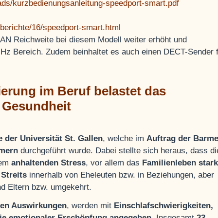
oads/kurzbedienungsanleitung-speedport-smart.pdf
stberichte/16/speedport-smart.html
LAN Reichweite bei diesem Modell weiter erhöht und
 GHz Bereich. Zudem beinhaltet es auch einen DECT-Sender 
erung im Beruf belastet das
e Gesundheit
e der Universität St. Gallen
, welche im
Auftrag der Barme
hmern
durchgeführt wurde. Dabei stellte sich heraus, dass di
nem
anhaltenden Stress
, vor allem das
Familienleben stark
 Streits
innerhalb von Eheleuten bzw. in Beziehungen, aber
nd Eltern bzw. umgekehrt.
hen Auswirkungen
, werden mit
Einschlafschwierigkeiten,
ie emotionaler Erschöpfung angegeben.
Insgesamt
23