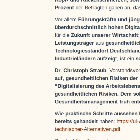
Prozent
der Befragten gaben an, da
Vor allem
Führungskräfte und jünge
überdurchschnittlich hohen Digita
für die
Zukunft unserer Wirtschaft
Leistungsträger
aus
gesundheitlic
Technologiesstandort Deutschlan
Industrieländern aufzeig
t, ist ein
s
Dr. Christoph Straub
, Vorstandsvo
auf, gesundheitlichen Risiken der
“Digitalisierung des Arbeitslebens
gesundheitlichen Risiken. Dem so
Gesundheitsmanagement früh ent
Wie
praktische Schritte aussehen
bereits gehandelt
haben:
https://ul
technischer-Alternativen.pdf