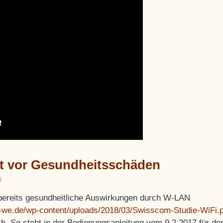
t vor Gesundheitsschäden
i
ereits gesundheitliche Auswirkungen durch W-LAN
ul-we.de/wp-content/uploads/2018/03/Swisscom-Studie-WiFi.
ch. So steht in der Bedienungsanleitung vom 9.2.2017 für de