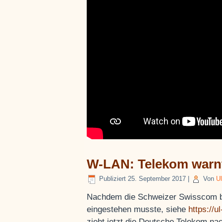
W-LAN: Telekom warn
Publiziert
25. September 2017
|
Von
Ul
Nachdem die Schweizer Swisscom b
eingestehen musste, siehe
https://
zieht jetzt die Deutsche Telekom na