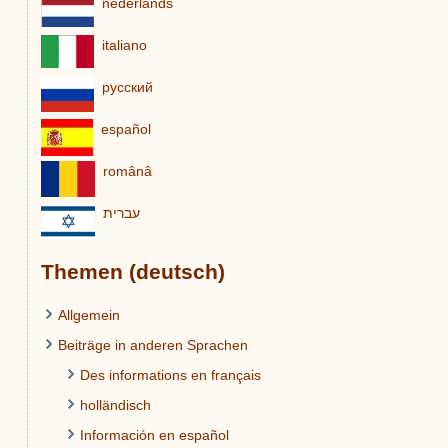
nederlands
italiano
pусский
español
românâ
עברית
Themen (deutsch)
Allgemein
Beiträge in anderen Sprachen
Des informations en français
holländisch
Información en español