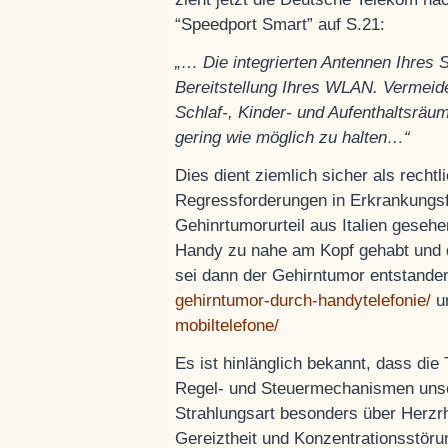
“Speedport Smart” auf S.21:
„…
Die integrierten Antennen Ihres
Bereitstellung Ihres WLAN. Vermeide
Schlaf-, Kinder- und Aufenthaltsräu
gering wie möglich zu halten…“
Dies dient ziemlich sicher als recht
Regressforderungen in Erkrankungsfä
Gehinrtumorurteil aus Italien geseh
Handy zu nahe am Kopf gehabt und de
sei dann der Gehirntumor entstande
gehirntumor-durch-handytelefonie/
u
mobiltelefone/
Es ist hinlänglich bekannt, dass die 
Regel- und Steuermechanismen unser
Strahlungsart besonders über Herzrh
Gereiztheit und Konzentrationsstör