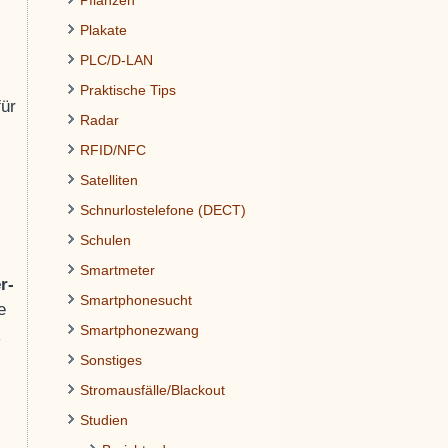
Pflanzen
Plakate
PLC/D-LAN
Praktische Tips
für
Radar
RFID/NFC
Satelliten
Schnurlostelefone (DECT)
Schulen
Smartmeter
r-
Smartphonesucht
e
Smartphonezwang
Sonstiges
Stromausfälle/Blackout
Studien