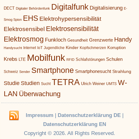
Digitalfunk
Digitalisierung
DECT
Digitaler Behördenfunk
E-
EHS
Elektrohypersensibilität
Smog Spion
Elektrosensibilität
Elektrosensibel
Elektrosmog
Handy
Funkloch
Grenzwerte
Gesundheit
Kinder
Korruption
Internet
IoT
Jugendliche
Kopfschmerzen
Handysucht
Mobilfunk
Krebs
Schulen
LTE
Schlafstörungen
RFID
Smartphone
Smartphonesucht
Strahlung
Schweiz
Sender
TETRA
W-
Studie
Studien
Ulrich Weiner
Sucht
UMTS
LAN
Überwachung
Impressum
|
Datenschutzerklärung DE
|
Datenschutzerklärung EN
Copyright © 2026. All Rights Reserved.