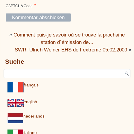
*
CAPTCHA Code
«
Comment puis-je savoir où se trouve la prochaine
station d`émission de…
SWR: Ulrich Weiner EHS de I extreme 05.02.2009
»
Suche
français
english
nederlands
italiano