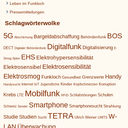
Leben im Funkloch
Pressemitteilungen
Schlagwörterwolke
5G
BOS
Bargeldabschaffung
Behördenfunk
Abschirmung
Digitalfunk
Digitalisierung
DECT
Digitaler Behördenfunk
E-
EHS
Elektrohypersensibilität
Smog Spion
Elektrosensibilität
Elektrosensibel
Elektrosmog
Handy
Funkloch
Grenzwerte
Gesundheit
Kinder
Korruption
Internet
IoT
Jugendliche
Kopfschmerzen
Handysucht
Mobilfunk
Krebs
Schulen
LTE
Schlafstörungen
RFID
Smartphone
Smartphonesucht
Strahlung
Schweiz
Sender
TETRA
W-
Studie
Studien
Ulrich Weiner
Sucht
UMTS
LAN
Überwachung