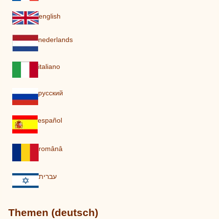
english
nederlands
italiano
pусский
español
românâ
עברית
Themen (deutsch)