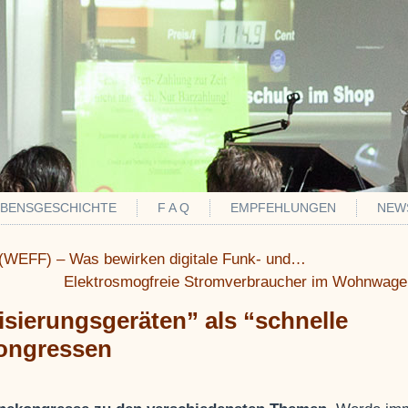
EBENSGESCHICHTE
F A Q
EMPFEHLUNGEN
NEW
m (WEFF) – Was bewirken digitale Funk- und…
Elektrosmogfreie Stromverbraucher im Wohnwage
sierungsgeräten” als “schnelle
Kongressen