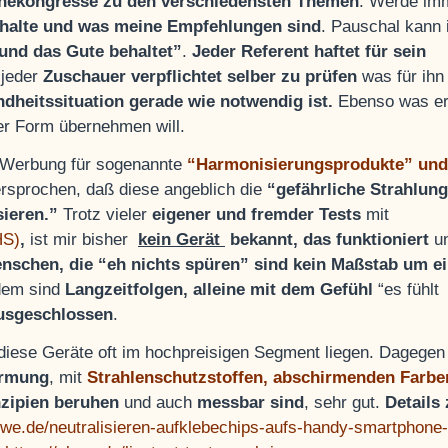
nekongresse zu den verschiedensten Themen
. Werde im
halte und was meine Empfehlungen sind
. Pauschal kann 
 und das Gute behaltet”
.
Jeder Referent haftet für sein
 jeder
Zuschauer verpflichtet selber zu prüfen
was für ihn 
heitssituation gerade wie notwendig ist.
Ebenso was e
er Form übernehmen will.
i Werbung für sogenannte
“Harmonisierungsprodukte” und
versprochen, daß diese angeblich die
“gefährliche Strahlun
ieren.”
Trotz vieler
eigener und fremder Tests
mit
HS)
,
ist mir bisher
kein Gerät
bekannt, das funktioniert
u
nschen, die “eh nichts spüren” sind kein Maßstab um e
dem sind
Langzeitfolgen, alleine mit dem Gefühl
“es fühlt
ausgeschlossen
.
 diese Geräte oft im hochpreisigen Segment liegen. Dagegen
irmung
, mit
Strahlenschutzstoffen, abschirmenden Farbe
nzipien beruhen
und auch
messbar sind
, sehr gut.
Details
l-we.de/neutralisieren-aufklebechips-aufs-handy-smartphone-