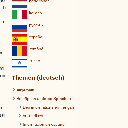
mer
nederlands
ich
italiano
in
pусский
r
español
românâ
g”
עברית
nd
ine
Themen (deutsch)
Allgemein
Beiträge in anderen Sprachen
Des informations en français
n
 zu
holländisch
Información en español