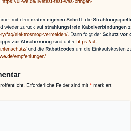
d
https://ul-we.de/livetest-test-was-bringen-
 immer mit dem
ersten eigenen Schritt
, die
Strahlungsquell
d wieder zurück auf
strahlungsfreie Kabelverbindungen 
ory/faq/elektrosmog-vermeiden/.
Dann folgt der
Schutz vor 
Tipps zur Abschirmung
sind unter
https://ul-
ahlenschutz/
und die
Rabattcodes
um die Einkaufskosten z
l-we.de/empfehlungen/
mentar
öffentlicht.
Erforderliche Felder sind mit
*
markiert