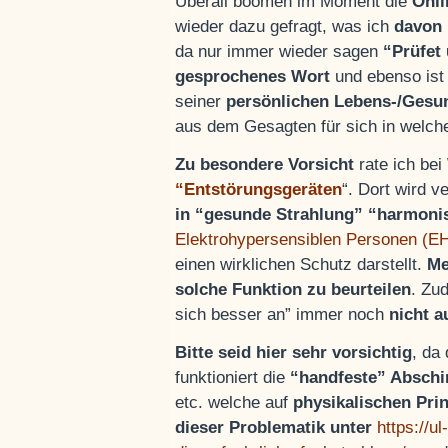
Überall boomen im Moment die
Onli
wieder dazu gefragt, was ich
davon 
da nur immer wieder sagen
“Prüfet
gesprochenes Wort
und ebenso ist
seiner
persönlichen Lebens-/Gesund
aus dem Gesagten für sich in welch
Zu besondere Vorsicht
rate ich be
“Entstörungsgeräten
“. Dort wird 
in “gesunde Strahlung” “harmonis
Elektrohypersensiblen Personen (E
einen wirklichen Schutz darstellt.
Me
solche Funktion zu beurteilen
. Zu
sich besser an” immer noch
nicht 
Bitte seid hier sehr vorsichtig
, da
funktioniert die
“handfeste” Absch
etc. welche auf
physikalischen Pri
dieser Problematik unter
https://u