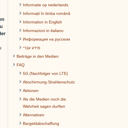
Informatie op nederlands
Informații în limba română
en
Information in English
zu
Informazioni in italiano
der
Информация на русском
u
מידע עברי
Beiträge in den Medien
FAQ
5G (Nachfolger von LTE)
Abschirmung-Strahlenschutz
Aktionen
Als die Medien noch die
Wahrheit sagen durften
Alternativen
Bargeldabschaffung