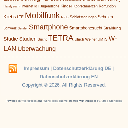
Kinder
Korruption
Internet
IoT
Jugendliche
Kopfschmerzen
Handysucht
Mobilfunk
Krebs
Schulen
LTE
Schlafstörungen
RFID
Smartphone
Smartphonesucht
Strahlung
Schweiz
Sender
TETRA
W-
Studie
Studien
Ulrich Weiner
Sucht
UMTS
LAN
Überwachung
Impressum
|
Datenschutzerklärung DE
|
Datenschutzerklärung EN
Copyright © 2026. All Rights Reserved.
Powered by
WordPress
and
WordPress Theme
created with Artisteer by
Alfred Stehbeck
.