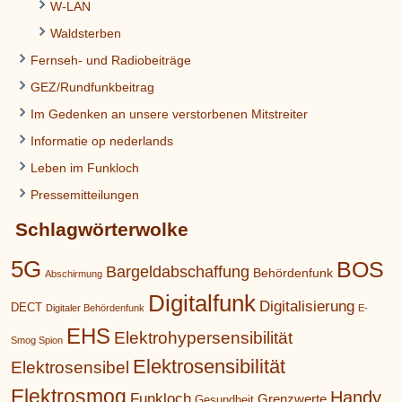
W-LAN
Waldsterben
Fernseh- und Radiobeiträge
GEZ/Rundfunkbeitrag
Im Gedenken an unsere verstorbenen Mitstreiter
Informatie op nederlands
Leben im Funkloch
Pressemitteilungen
Schlagwörterwolke
5G
BOS
Bargeldabschaffung
Behördenfunk
Abschirmung
Digitalfunk
Digitalisierung
DECT
Digitaler Behördenfunk
E-
EHS
Elektrohypersensibilität
Smog Spion
Elektrosensibilität
Elektrosensibel
Elektrosmog
Handy
Funkloch
Grenzwerte
Gesundheit