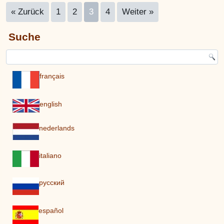
« Zurück
1
2
3
4
Weiter »
Suche
français
english
nederlands
italiano
pусский
español