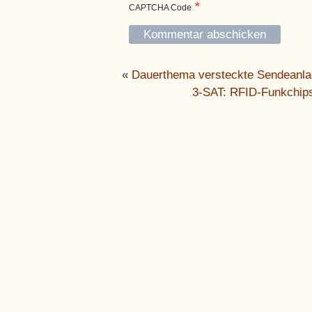
*
CAPTCHA Code
«
Dauerthema versteckte Sendeanl
3-SAT: RFID-Funkchips