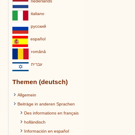
nederlands
italiano
pусский
español
românâ
עברית
Themen (deutsch)
Allgemein
Beiträge in anderen Sprachen
Des informations en français
holländisch
Información en español