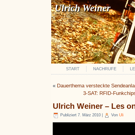
Ulrich Weiner
START
NACHRUFE
L
«
Dauerthema versteckte Sendeanl
3-SAT: RFID-Funkchips
Ulrich Weiner – Les o
Publiziert
7. März 2010
|
Von
Uli