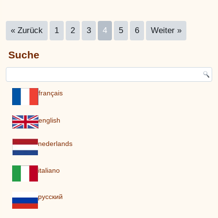
« Zurück
1
2
3
4
5
6
Weiter »
Suche
français
english
nederlands
italiano
pусский