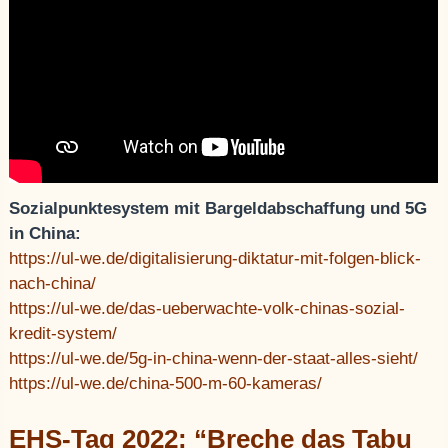
Sozialpunktesystem mit Bargeldabschaffung und 5G
in China:
https://ul-we.de/digitalisierung-diktatur-mit-folgen-blick-
nach-china/
https://ul-we.de/das-ueberwachte-volk-chinas-sozial-
kredit-system/
https://ul-we.de/5g-in-china-wenn-der-staat-alles-sieht/
https://ul-we.de/china-500-m-60-kameras/
EHS-Tag 2022: “Breche das Tabu