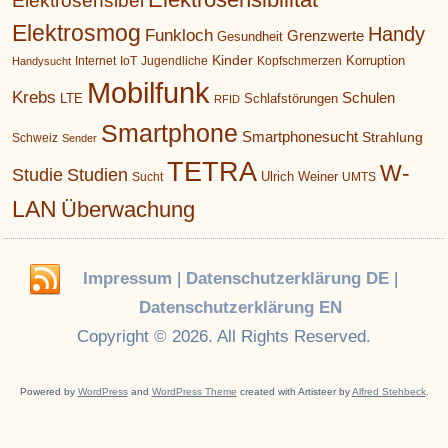
Elektrosensibel
Elektrosmog
Handy
Funkloch
Grenzwerte
Gesundheit
Kinder
Korruption
Internet
IoT
Jugendliche
Kopfschmerzen
Handysucht
Mobilfunk
Krebs
Schulen
LTE
Schlafstörungen
RFID
Smartphone
Smartphonesucht
Strahlung
Schweiz
Sender
TETRA
W-
Studie
Studien
Ulrich Weiner
Sucht
UMTS
LAN
Überwachung
Impressum
|
Datenschutzerklärung DE
|
Datenschutzerklärung EN
Copyright © 2026. All Rights Reserved.
Powered by
WordPress
and
WordPress Theme
created with Artisteer by
Alfred Stehbeck
.