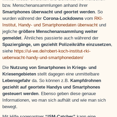
bzw. Menschenansammlungen anhand ihrer
Smartphones überwacht und geortet werden
. So
wurden während der
Corona-Lockdowns
vom
RKI-
Institut, Handy- und Smartphonedaten überwacht
und
jegliche
größere Menschenansammlung weiter
gemeldet
. Ähnliches passierte auch während der
Spaziergänge, um geziehlt Polizeikräfte einzusetzen
,
siehe
https://ul-we.de/robert-koch-institut-rki-
ueberwacht-handy-und-smartphonedaten/
Die
Nutzung von Smartphones in Kriegs- und
Kriesengebieten
stellt dagegen eine unmittelbare
Lebensgefahr
da. So können z.B.
Kampfdrohnen
geziehlt auf geortete Handys und Smartphones
gesteuert werden
. Ebenso geben diese genaue
Informationen, wo man sich aufhält und wie man sich
bewegt.
Mit Hilfe sogenantner
“ISM-Catcher”
kann eine