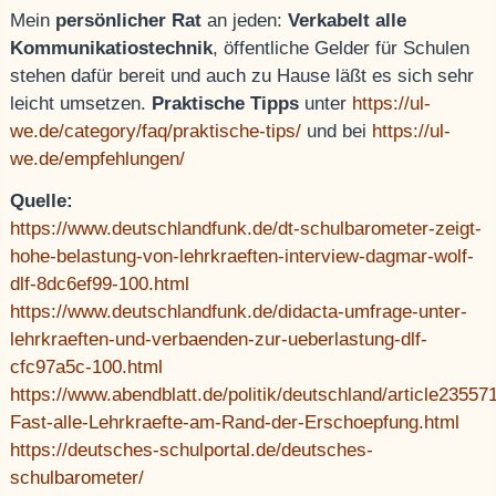
Mein
persönlicher Rat
an jeden:
Verkabelt alle
Kommunikatiostechnik
, öffentliche Gelder für Schulen
stehen dafür bereit und auch zu Hause läßt es sich sehr
leicht umsetzen.
Praktische Tipps
unter
https://ul-
we.de/category/faq/praktische-tips/
und bei
https://ul-
we.de/empfehlungen/
Quelle:
https://www.deutschlandfunk.de/dt-schulbarometer-zeigt-
hohe-belastung-von-lehrkraeften-interview-dagmar-wolf-
dlf-8dc6ef99-100.html
https://www.deutschlandfunk.de/didacta-umfrage-unter-
lehrkraeften-und-verbaenden-zur-ueberlastung-dlf-
cfc97a5c-100.html
https://www.abendblatt.de/politik/deutschland/article2355
Fast-alle-Lehrkraefte-am-Rand-der-Erschoepfung.html
https://deutsches-schulportal.de/deutsches-
schulbarometer/