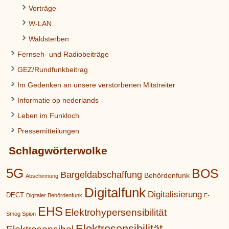
Vorträge
W-LAN
Waldsterben
Fernseh- und Radiobeiträge
GEZ/Rundfunkbeitrag
Im Gedenken an unsere verstorbenen Mitstreiter
Informatie op nederlands
Leben im Funkloch
Pressemitteilungen
Schlagwörterwolke
5G
BOS
Bargeldabschaffung
Behördenfunk
Abschirmung
Digitalfunk
Digitalisierung
DECT
Digitaler Behördenfunk
E-
EHS
Elektrohypersensibilität
Smog Spion
Elektrosensibilität