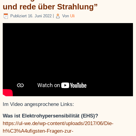
und rede über Strahlung”
Publiziert
16. Juni 2022
|
Von
Uli
Im Video angesprochene Links:
Was ist Elektrohypersensibilität (EHS)?
https://ul-we.de/wp-content/uploads/2017/06/Die-
h%C3%A4ufigsten-Fragen-zur-