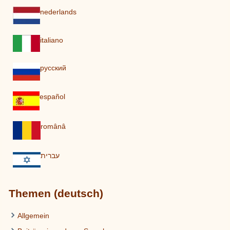
nederlands
italiano
pусский
español
românâ
עברית
Themen (deutsch)
Allgemein