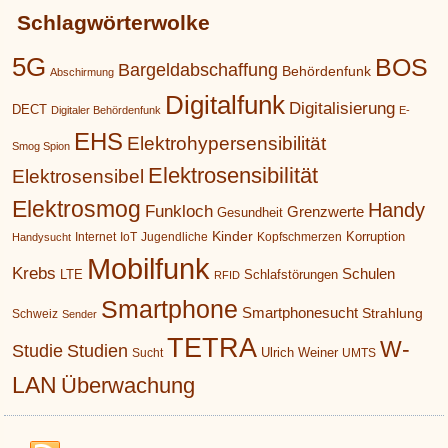
Schlagwörterwolke
5G
BOS
Bargeldabschaffung
Behördenfunk
Abschirmung
Digitalfunk
Digitalisierung
DECT
Digitaler Behördenfunk
E-
EHS
Elektrohypersensibilität
Smog Spion
Elektrosensibilität
Elektrosensibel
Elektrosmog
Handy
Funkloch
Grenzwerte
Gesundheit
Kinder
Korruption
Internet
IoT
Jugendliche
Kopfschmerzen
Handysucht
Mobilfunk
Krebs
Schulen
LTE
Schlafstörungen
RFID
Smartphone
Smartphonesucht
Strahlung
Schweiz
Sender
TETRA
W-
Studie
Studien
Ulrich Weiner
Sucht
UMTS
LAN
Überwachung