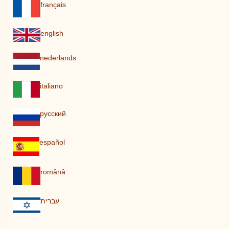
français
english
nederlands
italiano
pусский
español
românâ
עברית