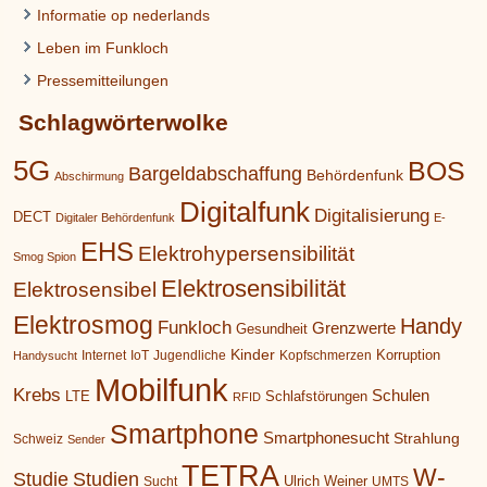
Informatie op nederlands
Leben im Funkloch
Pressemitteilungen
Schlagwörterwolke
5G
BOS
Bargeldabschaffung
Behördenfunk
Abschirmung
Digitalfunk
Digitalisierung
DECT
Digitaler Behördenfunk
E-
EHS
Elektrohypersensibilität
Smog Spion
Elektrosensibilität
Elektrosensibel
Elektrosmog
Handy
Funkloch
Grenzwerte
Gesundheit
Kinder
Korruption
Internet
IoT
Jugendliche
Kopfschmerzen
Handysucht
Mobilfunk
Krebs
Schulen
LTE
Schlafstörungen
RFID
Smartphone
Smartphonesucht
Strahlung
Schweiz
Sender
TETRA
W-
Studie
Studien
Ulrich Weiner
Sucht
UMTS