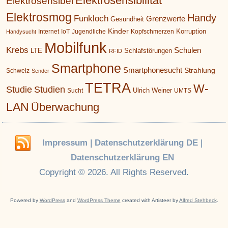
Elektrosensibilität
Elektrosensibel
Elektrosmog
Handy
Funkloch
Grenzwerte
Gesundheit
Kinder
Korruption
Internet
IoT
Jugendliche
Kopfschmerzen
Handysucht
Mobilfunk
Krebs
Schulen
LTE
Schlafstörungen
RFID
Smartphone
Smartphonesucht
Strahlung
Schweiz
Sender
TETRA
W-
Studie
Studien
Ulrich Weiner
Sucht
UMTS
LAN
Überwachung
Impressum
|
Datenschutzerklärung DE
|
Datenschutzerklärung EN
Copyright © 2026. All Rights Reserved.
Powered by
WordPress
and
WordPress Theme
created with Artisteer by
Alfred Stehbeck
.