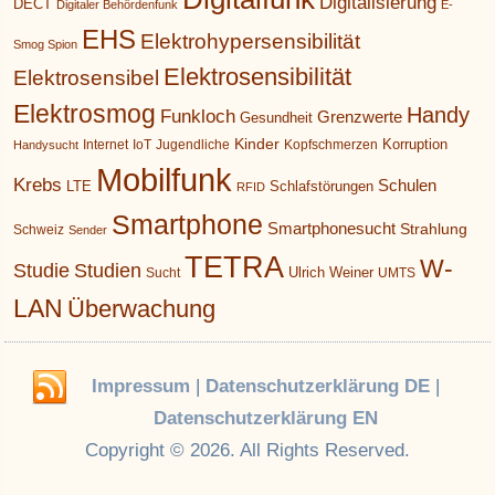
Digitalisierung
DECT
Digitaler Behördenfunk
E-
EHS
Elektrohypersensibilität
Smog Spion
Elektrosensibilität
Elektrosensibel
Elektrosmog
Handy
Funkloch
Grenzwerte
Gesundheit
Kinder
Korruption
Internet
IoT
Jugendliche
Kopfschmerzen
Handysucht
Mobilfunk
Krebs
Schulen
LTE
Schlafstörungen
RFID
Smartphone
Smartphonesucht
Strahlung
Schweiz
Sender
TETRA
W-
Studie
Studien
Ulrich Weiner
Sucht
UMTS
LAN
Überwachung
Impressum
|
Datenschutzerklärung DE
|
Datenschutzerklärung EN
Copyright © 2026. All Rights Reserved.