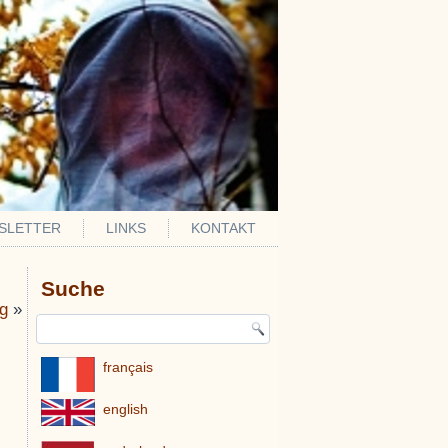
SLETTER
LINKS
KONTAKT
Suche
ng
»
français
english