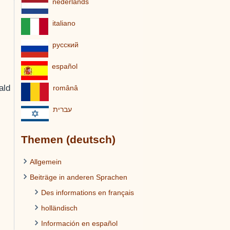
nederlands
italiano
pусский
español
ald
românâ
עברית
Themen (deutsch)
Allgemein
Beiträge in anderen Sprachen
Des informations en français
holländisch
Información en español