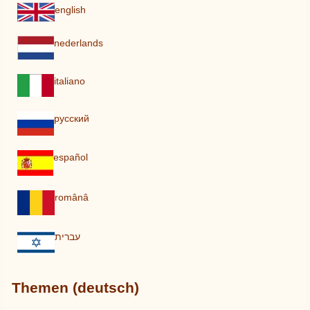
english
nederlands
italiano
pусский
español
românâ
עברית
Themen (deutsch)