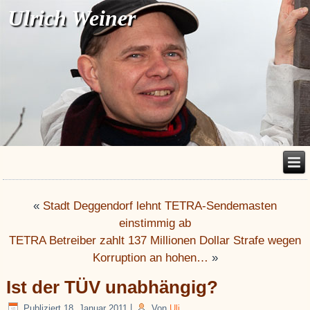
Ulrich Weiner
«
Stadt Deggendorf lehnt TETRA-Sendemasten
einstimmig ab
TETRA Betreiber zahlt 137 Millionen Dollar Strafe wegen
Korruption an hohen…
»
Ist der TÜV unabhängig?
Publiziert
18. Januar 2011
|
Von
Uli