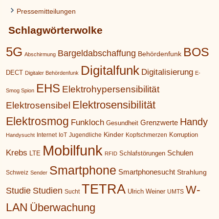
Pressemitteilungen
Schlagwörterwolke
5G
BOS
Bargeldabschaffung
Behördenfunk
Abschirmung
Digitalfunk
Digitalisierung
DECT
Digitaler Behördenfunk
E-
EHS
Elektrohypersensibilität
Smog Spion
Elektrosensibilität
Elektrosensibel
Elektrosmog
Handy
Funkloch
Grenzwerte
Gesundheit
Kinder
Korruption
Internet
IoT
Jugendliche
Kopfschmerzen
Handysucht
Mobilfunk
Krebs
Schulen
LTE
Schlafstörungen
RFID
Smartphone
Smartphonesucht
Strahlung
Schweiz
Sender
TETRA
W-
Studie
Studien
Ulrich Weiner
Sucht
UMTS
LAN
Überwachung