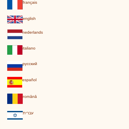
français
english
nederlands
italiano
pусский
español
românâ
עברית