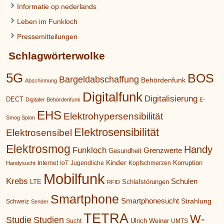
Informatie op nederlands
Leben im Funkloch
Pressemitteilungen
Schlagwörterwolke
5G
BOS
Bargeldabschaffung
Behördenfunk
Abschirmung
Digitalfunk
Digitalisierung
DECT
Digitaler Behördenfunk
E-
EHS
Elektrohypersensibilität
Smog Spion
Elektrosensibilität
Elektrosensibel
Elektrosmog
Handy
Funkloch
Grenzwerte
Gesundheit
Kinder
Korruption
Internet
IoT
Jugendliche
Kopfschmerzen
Handysucht
Mobilfunk
Krebs
Schulen
LTE
Schlafstörungen
RFID
Smartphone
Smartphonesucht
Strahlung
Schweiz
Sender
TETRA
W-
Studie
Studien
Ulrich Weiner
Sucht
UMTS