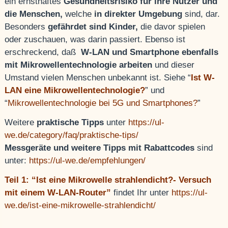
ein ernsthaftes
Gesundheitsrisiko für ihre Nutzer und
die Menschen,
welche
in direkter Umgebung
sind, dar.
Besonders
gefährdet sind Kinder,
die davor spielen
oder zuschauen, was darin passiert. Ebenso ist
erschreckend, daß
W-LAN und Smartphone ebenfalls
mit Mikrowellentechnologie arbeiten
und dieser
Umstand vielen Menschen unbekannt ist. Siehe “
Ist W-
LAN eine Mikrowellentechnologie?
”
und
“
Mikrowellentechnologie bei 5G und Smartphones?
”
Weitere
praktische Tipps
unter
https://ul-
we.de/category/faq/praktische-tips/
Messgeräte und weitere Tipps mit Rabattcodes
sind
unter:
https://ul-we.de/empfehlungen/
Teil 1: “Ist eine Mikrowelle strahlendicht?- Versuch
mit einem W-LAN-Router”
findet Ihr unter
https://ul-
we.de/ist-eine-mikrowelle-strahlendicht/