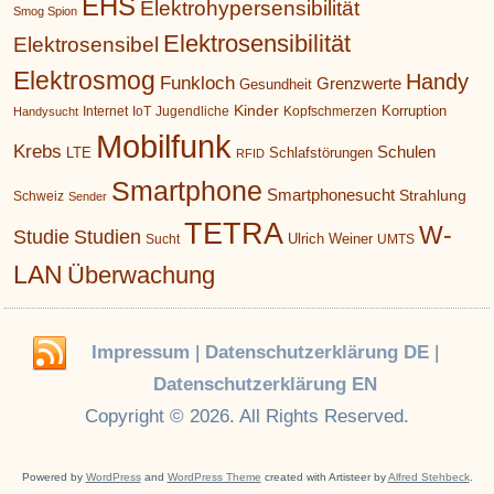
EHS
Elektrohypersensibilität
Smog Spion
Elektrosensibilität
Elektrosensibel
Elektrosmog
Handy
Funkloch
Grenzwerte
Gesundheit
Kinder
Korruption
Internet
IoT
Jugendliche
Kopfschmerzen
Handysucht
Mobilfunk
Krebs
Schulen
LTE
Schlafstörungen
RFID
Smartphone
Smartphonesucht
Strahlung
Schweiz
Sender
TETRA
W-
Studie
Studien
Ulrich Weiner
Sucht
UMTS
LAN
Überwachung
Impressum
|
Datenschutzerklärung DE
|
Datenschutzerklärung EN
Copyright © 2026. All Rights Reserved.
Powered by
WordPress
and
WordPress Theme
created with Artisteer by
Alfred Stehbeck
.