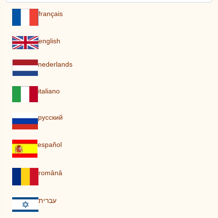
français
english
nederlands
italiano
pусский
español
românâ
עברית