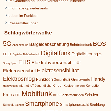
Im Gedenken an unsere verstorbenen Mitstreiter
Informatie op nederlands
Leben im Funkloch
Pressemitteilungen
Schlagwörterwolke
5G
BOS
Bargeldabschaffung
Behördenfunk
Abschirmung
Digitalfunk
Digitalisierung
DECT
Digitaler Behördenfunk
E-
EHS
Elektrohypersensibilität
Smog Spion
Elektrosensibilität
Elektrosensibel
Elektrosmog
Handy
Funkloch
Grenzwerte
Gesundheit
Kinder
Korruption
Internet
IoT
Jugendliche
Kopfschmerzen
Handysucht
Mobilfunk
Krebs
Schulen
LTE
Schlafstörungen
RFID
Smartphone
Smartphonesucht
Strahlung
Schweiz
Sender