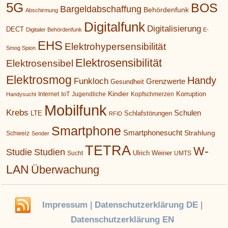
5G
BOS
Bargeldabschaffung
Behördenfunk
Abschirmung
Digitalfunk
Digitalisierung
DECT
Digitaler Behördenfunk
E-
EHS
Elektrohypersensibilität
Smog Spion
Elektrosensibilität
Elektrosensibel
Elektrosmog
Handy
Funkloch
Grenzwerte
Gesundheit
Kinder
Korruption
Internet
IoT
Jugendliche
Kopfschmerzen
Handysucht
Mobilfunk
Krebs
Schulen
LTE
Schlafstörungen
RFID
Smartphone
Smartphonesucht
Strahlung
Schweiz
Sender
TETRA
W-
Studie
Studien
Ulrich Weiner
Sucht
UMTS
LAN
Überwachung
Impressum
|
Datenschutzerklärung DE
|
Datenschutzerklärung EN