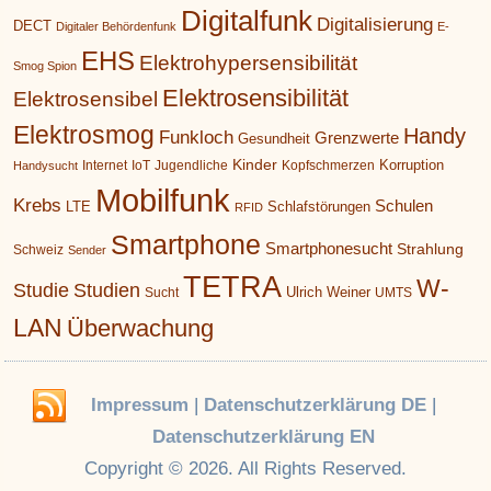
Digitalfunk
Digitalisierung
DECT
Digitaler Behördenfunk
E-
EHS
Elektrohypersensibilität
Smog Spion
Elektrosensibilität
Elektrosensibel
Elektrosmog
Handy
Funkloch
Grenzwerte
Gesundheit
Kinder
Korruption
Internet
IoT
Jugendliche
Kopfschmerzen
Handysucht
Mobilfunk
Krebs
Schulen
LTE
Schlafstörungen
RFID
Smartphone
Smartphonesucht
Strahlung
Schweiz
Sender
TETRA
W-
Studie
Studien
Ulrich Weiner
Sucht
UMTS
LAN
Überwachung
Impressum
|
Datenschutzerklärung DE
|
Datenschutzerklärung EN
Copyright © 2026. All Rights Reserved.