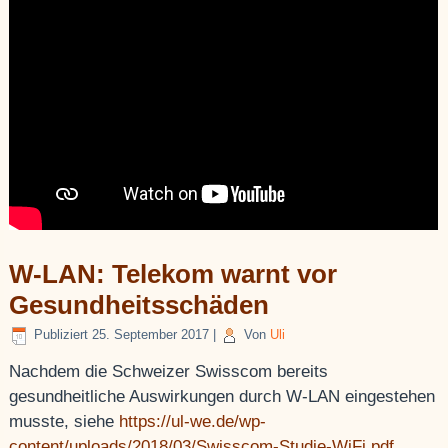
W-LAN: Telekom warnt vor
Gesundheitsschäden
Publiziert
25. September 2017
|
Von
Uli
Nachdem die Schweizer Swisscom bereits
gesundheitliche Auswirkungen durch W-LAN eingestehen
musste, siehe
https://ul-we.de/wp-
content/uploads/2018/03/Swisscom-Studie-WiFi.pdf
,