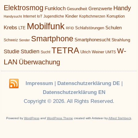
Elektrosmog
Handy
Funkloch
Grenzwerte
Gesundheit
Kinder
Korruption
Internet
IoT
Jugendliche
Kopfschmerzen
Handysucht
Mobilfunk
Krebs
Schulen
LTE
Schlafstörungen
RFID
Smartphone
Smartphonesucht
Strahlung
Schweiz
Sender
TETRA
W-
Studie
Studien
Ulrich Weiner
Sucht
UMTS
LAN
Überwachung
Impressum
|
Datenschutzerklärung DE
|
Datenschutzerklärung EN
Copyright © 2026. All Rights Reserved.
Powered by
WordPress
and
WordPress Theme
created with Artisteer by
Alfred Stehbeck
.