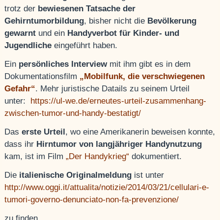
trotz der
bewiesenen Tatsache der
Gehirntumorbildung
, bisher nicht die
Bevölkerung
gewarnt
und ein
Handyverbot für Kinder- und
Jugendliche
eingeführt haben.
Ein
persönliches Interview
mit ihm gibt es in dem
Dokumentationsfilm
„Mobilfunk, die verschwiegenen
Gefahr“
. Mehr juristische Datails zu seinem Urteil
unter:
https://ul-we.de/erneutes-urteil-zusammenhang-
zwischen-tumor-und-handy-bestatigt/
Das
erste Urteil
, wo eine Amerikanerin beweisen konnte,
dass ihr
Hirntumor von langjähriger Handynutzung
kam, ist im Film
„Der Handykrieg“
dokumentiert.
Die
italienische Originalmeldung
ist unter
http://www.oggi.it/attualita/notizie/2014/03/21/cellulari-e-
tumori-governo-denunciato-non-fa-prevenzione/
zu finden.