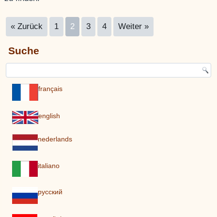
« Zurück
1
2
3
4
Weiter »
Suche
français
english
nederlands
italiano
pусский