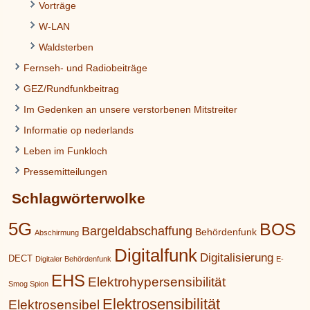
Vorträge
W-LAN
Waldsterben
Fernseh- und Radiobeiträge
GEZ/Rundfunkbeitrag
Im Gedenken an unsere verstorbenen Mitstreiter
Informatie op nederlands
Leben im Funkloch
Pressemitteilungen
Schlagwörterwolke
5G
BOS
Bargeldabschaffung
Behördenfunk
Abschirmung
Digitalfunk
Digitalisierung
DECT
Digitaler Behördenfunk
E-
EHS
Elektrohypersensibilität
Smog Spion
Elektrosensibilität
Elektrosensibel