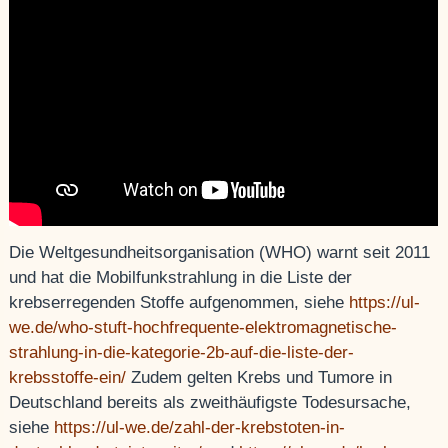
Die Weltgesundheitsorganisation (WHO) warnt seit 2011
und hat die Mobilfunkstrahlung in die Liste der
krebserregenden Stoffe aufgenommen, siehe
https://ul-
we.de/who-stuft-hochfrequente-elektromagnetische-
strahlung-in-die-kategorie-2b-auf-die-liste-der-
krebsstoffe-ein/
Zudem gelten Krebs und Tumore in
Deutschland bereits als zweithäufigste Todesursache,
siehe
https://ul-we.de/zahl-der-krebstoten-in-