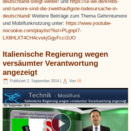
deutschland-steigt-weiter/
und
https://ul-we.de/krebs-
und-tumore-sind-die-zweithaufigste-todesursache-in-
deutschland/
Weitere Beiträge zum Thema Gehirntumore
und Mobilfunknutzung unter:
https://www.youtube-
nocookie.com/playlist?list=PLgnpI7-
LX8HLXT4CH4cvskjGgyFcci1UO
Italienische Regierung wegen
versäumter Verantwortung
angezeigt
Publiziert
2. September 2014
|
Von
Uli