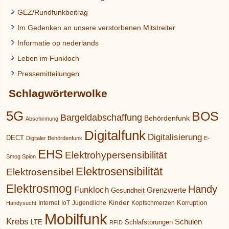
GEZ/Rundfunkbeitrag
Im Gedenken an unsere verstorbenen Mitstreiter
Informatie op nederlands
Leben im Funkloch
Pressemitteilungen
Schlagwörterwolke
5G
BOS
Bargeldabschaffung
Behördenfunk
Abschirmung
Digitalfunk
Digitalisierung
DECT
Digitaler Behördenfunk
E-
EHS
Elektrohypersensibilität
Smog Spion
Elektrosensibilität
Elektrosensibel
Elektrosmog
Handy
Funkloch
Grenzwerte
Gesundheit
Kinder
Korruption
Internet
IoT
Jugendliche
Kopfschmerzen
Handysucht
Mobilfunk
Krebs
Schulen
LTE
Schlafstörungen
RFID