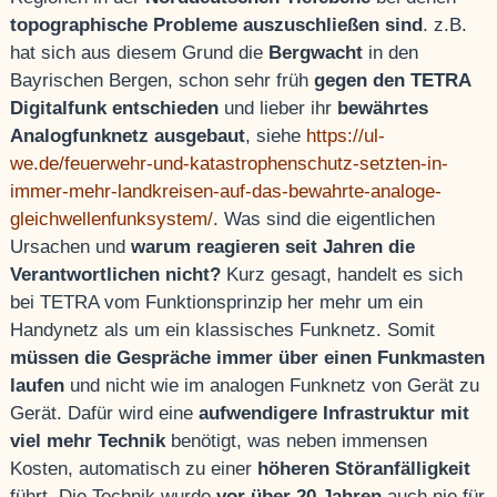
topographische Probleme auszuschließen sind
. z.B.
hat sich aus diesem Grund die
Bergwacht
in den
Bayrischen Bergen, schon sehr früh
gegen den TETRA
Digitalfunk entschieden
und lieber ihr
bewährtes
Analogfunknetz ausgebaut
, siehe
https://ul-
we.de/feuerwehr-und-katastrophenschutz-setzten-in-
immer-mehr-landkreisen-auf-das-bewahrte-analoge-
gleichwellenfunksystem/
. Was sind die eigentlichen
Ursachen und
warum reagieren seit Jahren die
Verantwortlichen nicht?
Kurz gesagt, handelt es sich
bei TETRA vom Funktionsprinzip her mehr um ein
Handynetz als um ein klassisches Funknetz. Somit
müssen die Gespräche immer über einen Funkmasten
laufen
und nicht wie im analogen Funknetz von Gerät zu
Gerät. Dafür wird eine
aufwendigere Infrastruktur mit
viel mehr Technik
benötigt, was neben immensen
Kosten, automatisch zu einer
höheren Störanfälligkeit
führt. Die Technik wurde
vor über 20 Jahren
auch nie für