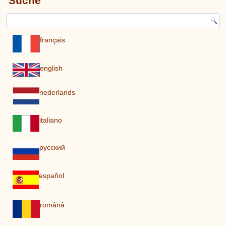
Suche
français
english
nederlands
italiano
pусский
español
românâ