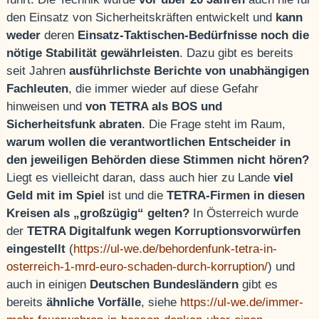
den Einsatz von Sicherheitskräften entwickelt und
kann
weder
deren
Einsatz-Taktischen-Bedürfnisse noch die
nötige Stabilität gewährleisten
. Dazu gibt es bereits
seit Jahren
ausführlichste Berichte von unabhängigen
Fachleuten
, die immer wieder auf diese Gefahr
hinweisen und
von TETRA als BOS und
Sicherheitsfunk abraten
. Die Frage steht im Raum,
warum wollen die verantwortlichen Entscheider in
den jeweiligen Behörden diese Stimmen nicht hören?
Liegt es vielleicht daran, dass auch hier zu Lande
viel
Geld mit im Spiel
ist und die
TETRA-Firmen in diesen
Kreisen als „großzügig“ gelten?
In Österreich wurde
der
TETRA Digitalfunk wegen Korruptionsvorwürfen
eingestellt
(
https://ul-we.de/behordenfunk-tetra-in-
osterreich-1-mrd-euro-schaden-durch-korruption/
) und
auch in einigen
Deutschen Bundesländern
gibt es
bereits
ähnliche Vorfälle
, siehe
https://ul-we.de/immer-