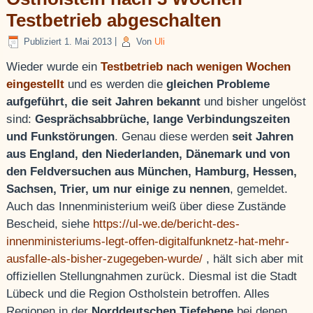
Testbetrieb abgeschalten
Publiziert
1. Mai 2013
|
Von
Uli
Wieder wurde ein
Testbetrieb nach wenigen Wochen
eingestellt
und es werden die
gleichen Probleme
aufgeführt, die seit Jahren bekannt
und bisher ungelöst
sind:
Gesprächsabbrüche, lange Verbindungszeiten
und Funkstörungen
. Genau diese werden
seit Jahren
aus England, den Niederlanden, Dänemark und von
den Feldversuchen aus München, Hamburg, Hessen,
Sachsen, Trier, um nur einige zu nennen
, gemeldet.
Auch das Innenministerium weiß über diese Zustände
Bescheid, siehe
https://ul-we.de/bericht-des-
innenministeriums-legt-offen-digitalfunknetz-hat-mehr-
ausfalle-als-bisher-zugegeben-wurde/
, hält sich aber mit
offiziellen Stellungnahmen zurück. Diesmal ist die Stadt
Lübeck und die Region Ostholstein betroffen. Alles
Regionen in der
Norddeutschen Tiefebene
bei denen