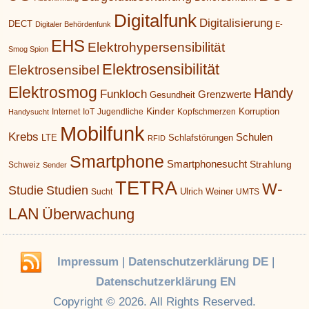
Digitalfunk
Digitalisierung
DECT
Digitaler Behördenfunk
E-
EHS
Elektrohypersensibilität
Smog Spion
Elektrosensibilität
Elektrosensibel
Elektrosmog
Handy
Funkloch
Grenzwerte
Gesundheit
Kinder
Korruption
Internet
IoT
Jugendliche
Kopfschmerzen
Handysucht
Mobilfunk
Krebs
Schulen
LTE
Schlafstörungen
RFID
Smartphone
Smartphonesucht
Strahlung
Schweiz
Sender
TETRA
W-
Studie
Studien
Ulrich Weiner
Sucht
UMTS
LAN
Überwachung
Impressum
|
Datenschutzerklärung DE
|
Datenschutzerklärung EN
Copyright © 2026. All Rights Reserved.