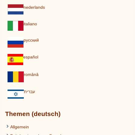
nederlands
italiano
pусский
español
românâ
עברית
Themen (deutsch)
Allgemein