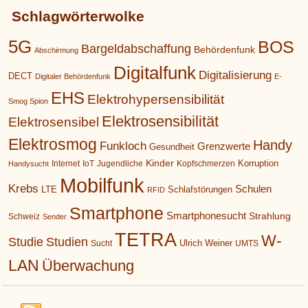
Schlagwörterwolke
5G
BOS
Bargeldabschaffung
Behördenfunk
Abschirmung
Digitalfunk
Digitalisierung
DECT
Digitaler Behördenfunk
E-
EHS
Elektrohypersensibilität
Smog Spion
Elektrosensibilität
Elektrosensibel
Elektrosmog
Handy
Funkloch
Grenzwerte
Gesundheit
Kinder
Korruption
Internet
IoT
Jugendliche
Kopfschmerzen
Handysucht
Mobilfunk
Krebs
Schulen
LTE
Schlafstörungen
RFID
Smartphone
Smartphonesucht
Strahlung
Schweiz
Sender
TETRA
W-
Studie
Studien
Ulrich Weiner
Sucht
UMTS
LAN
Überwachung