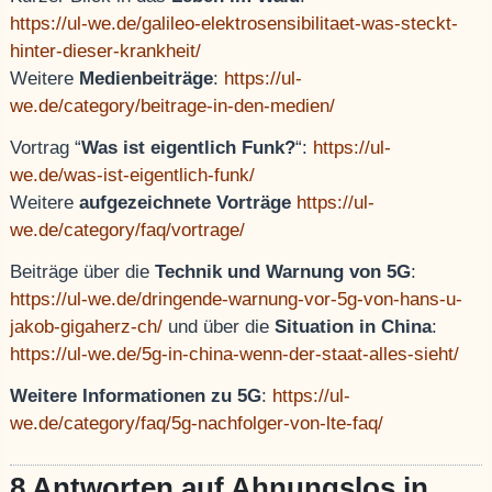
https://ul-we.de/galileo-elektrosensibilitaet-was-steckt-
hinter-dieser-krankheit/
Weitere
Medienbeiträge
:
https://ul-
we.de/category/beitrage-in-den-medien/
Vortrag “
Was ist eigentlich Funk?
“:
https://ul-
we.de/was-ist-eigentlich-funk/
Weitere
aufgezeichnete Vorträge
https://ul-
we.de/category/faq/vortrage/
Beiträge über die
Technik und Warnung von 5G
:
https://ul-we.de/dringende-warnung-vor-5g-von-hans-u-
jakob-gigaherz-ch/
und über die
Situation in China
:
https://ul-we.de/5g-in-china-wenn-der-staat-alles-sieht/
Weitere Informationen zu 5G
:
https://ul-
we.de/category/faq/5g-nachfolger-von-lte-faq/
8 Antworten auf Ahnungslos in