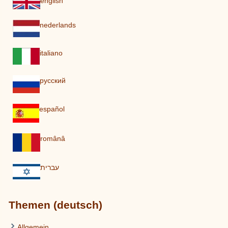
english
nederlands
italiano
pусский
español
românâ
עברית
Themen (deutsch)
Allgemein