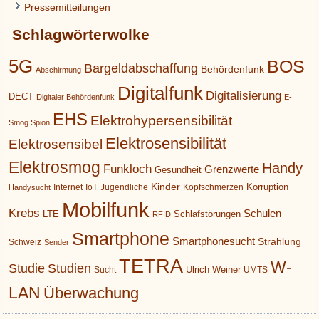
Pressemitteilungen
Schlagwörterwolke
5G
BOS
Bargeldabschaffung
Behördenfunk
Abschirmung
Digitalfunk
Digitalisierung
DECT
Digitaler Behördenfunk
E-
EHS
Elektrohypersensibilität
Smog Spion
Elektrosensibilität
Elektrosensibel
Elektrosmog
Handy
Funkloch
Grenzwerte
Gesundheit
Kinder
Korruption
Internet
IoT
Jugendliche
Kopfschmerzen
Handysucht
Mobilfunk
Krebs
Schulen
LTE
Schlafstörungen
RFID
Smartphone
Smartphonesucht
Strahlung
Schweiz
Sender
TETRA
W-
Studie
Studien
Ulrich Weiner
Sucht
UMTS
LAN
Überwachung