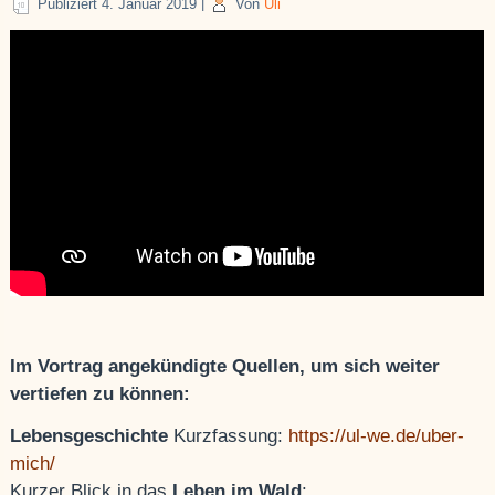
Publiziert
4. Januar 2019
|
Von
Uli
Im Vortrag angekündigte Quellen, um sich weiter
vertiefen zu können:
Lebensgeschichte
Kurzfassung:
https://ul-we.de/uber-
mich/
Kurzer Blick in das
Leben im Wald
: