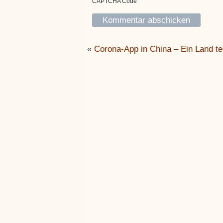
*
CAPTCHA Code
«
Corona-App in China – Ein Land t