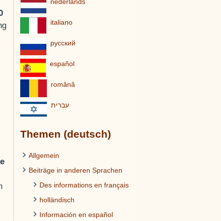
nederlands
0
italiano
ng
pусский
español
românâ
עברית
Themen (deutsch)
Allgemein
ie
Beiträge in anderen Sprachen
Des informations en français
n
holländisch
Información en español