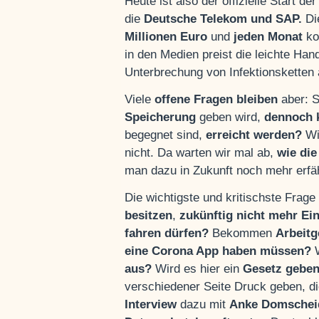
Heute ist also der offizielle Start 
die
Deutsche Telekom und SAP.
Di
Millionen Euro
und
jeden Monat
ko
in den Medien preist die leichte Ha
Unterbrechung von Infektionsketten 
Viele
offene Fragen bleiben
aber: S
Speicherung
geben wird,
dennoch k
begegnet sind,
erreicht werden?
Wi
nicht. Da warten wir mal ab,
wie die
man dazu in Zukunft noch mehr erfäh
Die wichtigste und kritischste Frage
besitzen
,
zukünftig nicht mehr Ei
fahren dürfen?
Bekommen
Arbeitg
eine Corona App haben müssen?
W
aus?
Wird es hier ein
Gesetz geben,
verschiedener Seite Druck geben, d
Interview
dazu mit
Anke Domschei