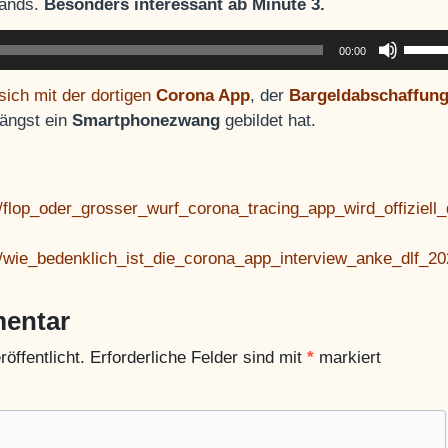
ands.
Besonders interessant ab Minute 3.
Pfeilt
00:00
Hoch/
benut
sich mit der dortigen
Corona App
, der
Bargeldabschaffun
um
ängst ein
Smartphonezwang
gebildet hat.
die
Lauts
zu
16/flop_oder_grosser_wurf_corona_tracing_app_wird_offizie
regeln
/15/wie_bedenklich_ist_die_corona_app_interview_anke_dlf
mentar
öffentlicht.
Erforderliche Felder sind mit
*
markiert