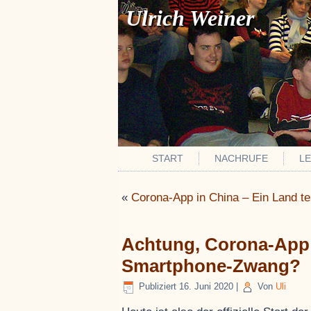
Ulrich Weiner
START
NACHRUFE
L
«
Corona-App in China – Ein Land t
Achtung, Corona-App 
Smartphone-Zwang?
Publiziert
16. Juni 2020
|
Von
Uli