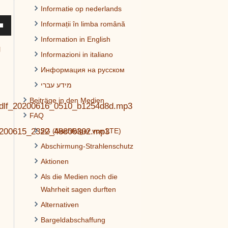
Informatie op nederlands
asten
Informații în limba română
Runter
Information in English
zen,
g
Informazioni in italiano
Информация на русском
tärke
מידע עברי
Beiträge in den Medien
ll_dlf_20200616_0510_b1254d8d.mp3
.
FAQ
_20200615_2322_48806302.mp3
5G (Nachfolger von LTE)
Abschirmung-Strahlenschutz
Aktionen
Als die Medien noch die
Wahrheit sagen durften
Alternativen
Bargeldabschaffung