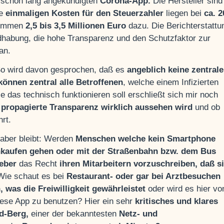
der schon lang angekündigten
Corona-App.
Die Hersteller sind
e
einmaligen Kosten für den Steuerzahler
liegen bei
ca. 2
mmen
2,5 bis 3,5 Millionen Euro
dazu. Die Berichterstattu
ndhabung, die hohe Transparenz und den Schutzfaktor zur
an.
o wird davon gesprochen, daß es
angeblich keine zentrale
önnen zentral alle Betroffenen
, welche einem Infizierten
e das technisch funktionieren soll erschließt sich mir noch
 propagierte Transparenz wirklich aussehen wird
und ob
rt.
 aber bleibt: Werden
Menschen welche kein Smartphone
nkaufen gehen oder mit der Straßenbahn bzw. dem Bus
eber
das Recht
ihren Mitarbeitern vorzuschreiben, daß s
ie schaut es bei
Restaurant- oder gar bei Arztbesuchen
 was die Freiwilligkeit gewährleistet
oder wird es hier vo
iese App zu benutzen? Hier ein sehr
kritisches und klares
d-Berg,
einer der bekanntesten
Netz- und