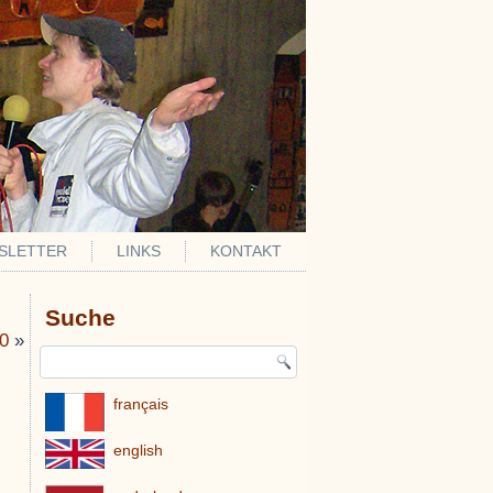
SLETTER
LINKS
KONTAKT
Suche
20
»
français
english