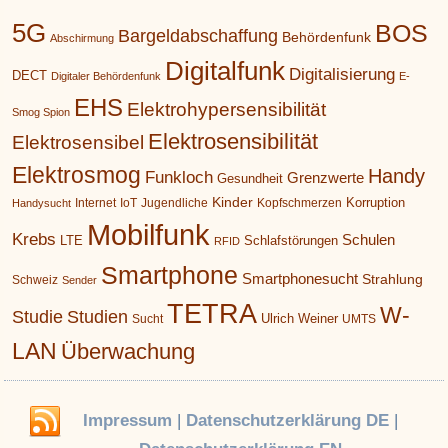
5G
BOS
Bargeldabschaffung
Behördenfunk
Abschirmung
Digitalfunk
Digitalisierung
DECT
Digitaler Behördenfunk
E-
EHS
Elektrohypersensibilität
Smog Spion
Elektrosensibilität
Elektrosensibel
Elektrosmog
Handy
Funkloch
Grenzwerte
Gesundheit
Kinder
Korruption
Internet
IoT
Jugendliche
Kopfschmerzen
Handysucht
Mobilfunk
Krebs
Schulen
LTE
Schlafstörungen
RFID
Smartphone
Smartphonesucht
Strahlung
Schweiz
Sender
TETRA
W-
Studie
Studien
Ulrich Weiner
Sucht
UMTS
LAN
Überwachung
Impressum
|
Datenschutzerklärung DE
|