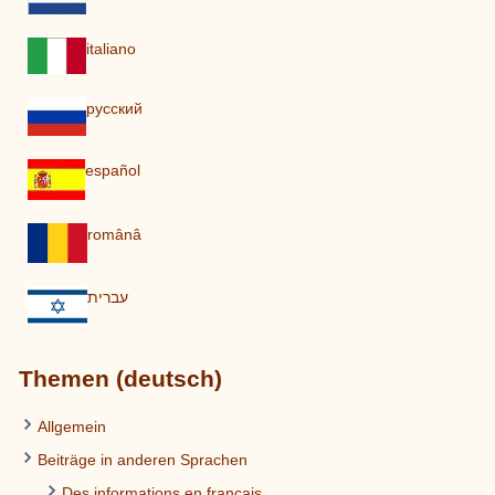
italiano
pусский
español
românâ
עברית
Themen (deutsch)
Allgemein
Beiträge in anderen Sprachen
Des informations en français