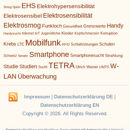
EHS
Elektrohypersensibilität
Smog Spion
Elektrosensibilität
Elektrosensibel
Elektrosmog
Handy
Funkloch
Grenzwerte
Gesundheit
Kinder
Korruption
Internet
IoT
Jugendliche
Kopfschmerzen
Handysucht
Mobilfunk
Krebs
Schulen
LTE
Schlafstörungen
RFID
Smartphone
Smartphonesucht
Strahlung
Schweiz
Sender
TETRA
W-
Studie
Studien
Ulrich Weiner
Sucht
UMTS
LAN
Überwachung
Impressum
|
Datenschutzerklärung DE
|
Datenschutzerklärung EN
Copyright © 2026. All Rights Reserved.
Powered by
WordPress
and
WordPress Theme
created with Artisteer by
Alfred Stehbeck
.