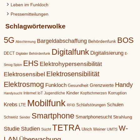
Leben im Funkloch
Pressemitteilungen
Schlagwörterwolke
5G
BOS
Bargeldabschaffung
Behördenfunk
Abschirmung
Digitalfunk
Digitalisierung
DECT
Digitaler Behördenfunk
E-
EHS
Elektrohypersensibilität
Smog Spion
Elektrosensibilität
Elektrosensibel
Elektrosmog
Handy
Funkloch
Grenzwerte
Gesundheit
Kinder
Korruption
Internet
IoT
Jugendliche
Kopfschmerzen
Handysucht
Mobilfunk
Krebs
Schulen
LTE
Schlafstörungen
RFID
Smartphone
Smartphonesucht
Strahlung
Schweiz
Sender
TETRA
W-
Studie
Studien
Ulrich Weiner
Sucht
UMTS
LAN
Überwachung