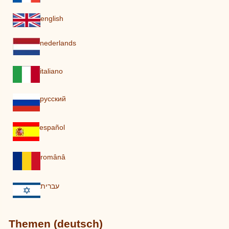
english
nederlands
italiano
pусский
español
românâ
עברית
Themen (deutsch)