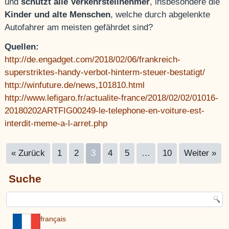
und
schützt alle Verkehrsteilnehmer
, insbesondere die
Kinder und alte Menschen
, welche durch abgelenkte
Autofahrer am meisten gefährdet sind?
Quellen:
http://de.engadget.com/2018/02/06/frankreich-
superstriktes-handy-verbot-hinterm-steuer-bestatigt/
http://winfuture.de/news,101810.html
http://www.lefigaro.fr/actualite-france/2018/02/02/01016-
20180202ARTFIG00249-le-telephone-en-voiture-est-
interdit-meme-a-l-arret.php
« Zurück
1
2
3
4
5
…
10
Weiter »
Suche
français