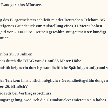
es Landgerichts Münster
.
g des Bürgermeisters schließt mit der
Deutschen Telekom AG
eeigenes Grundstück
zur Aufstellung eines 31 Meter hohen
geld von 2000 Euro.
Der
neu gewählte Bürgermeister kündigt
ür an.
on bis zu 30 Jahren
mes durch die DTAG
von 31 auf 35 Meter Höhe
ndstückeignerin durch gesundheitliche Spätfolgen aufgrund 
 der Telekom
hinsichtlich
möglicher Gesundheitsgefährdungen
der 26. BImSchV
ndards bei Vertragsabschluss
ungsregelung
, wodurch die
Grundstückvermieterin
ein
hohes