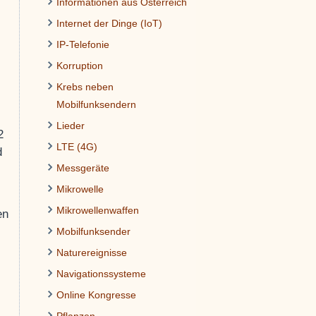
Informationen aus Österreich
Internet der Dinge (IoT)
IP-Telefonie
Korruption
Krebs neben
Mobilfunksendern
Lieder
2
LTE (4G)
d
Messgeräte
Mikrowelle
Mikrowellenwaffen
en
Mobilfunksender
Naturereignisse
Navigationssysteme
Online Kongresse