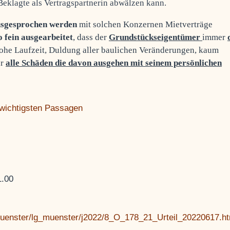
Beklagte als Vertragspartnerin abwälzen kann.
sgesprochen werden
mit solchen Konzernen Mietverträge
so fein ausgearbeitet
, dass der
Grundstückseigentümer
immer
hohe Laufzeit, Duldung aller baulichen Veränderungen, kaum
ür
alle Schäden die davon ausgehen mit seinem persönlichen
 wichtigsten Passagen
.00
/muenster/lg_muenster/j2022/8_O_178_21_Urteil_20220617.h