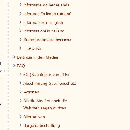
Informatie op nederlands
Informații în limba română
Information in English
Informazioni in italiano
Информация на русском
מידע עברי
Beiträge in den Medien
s
FAQ
 zu
5G (Nachfolger von LTE)
h
Abschirmung-Strahlenschutz
Aktionen
Als die Medien noch die
s
Wahrheit sagen durften
.
Alternativen
Bargeldabschaffung