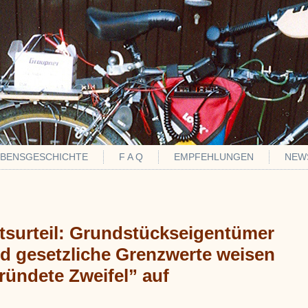
EBENSGESCHICHTE
F A Q
EMPFEHLUNGEN
NEW
surteil: Grundstückseigentümer
d gesetzliche Grenzwerte weisen
ründete Zweifel” auf