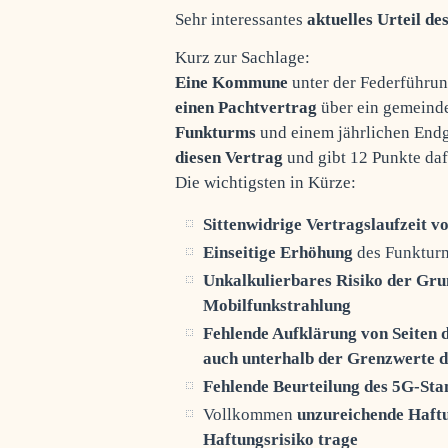
Sehr interessantes
aktuelles Urteil d
Kurz zur Sachlage:
Eine Kommune
unter der Federführun
einen Pachtvertrag
über ein gemeind
Funkturms
und einem jährlichen End
diesen Vertrag
und gibt 12 Punkte daf
Die wichtigsten in Kürze:
Sittenwidrige Vertragslaufzeit v
Einseitige Erhöhung
des Funktur
Unkalkulierbares Risiko der Gru
Mobilfunkstrahlung
Fehlende Aufklärung von Seiten
auch unterhalb der Grenzwerte 
Fehlende Beurteilung des 5G-Sta
Vollkommen
unzureichende Haft
Haftungsrisiko trage