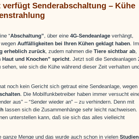
t verfügt Senderabschaltung – Kühe
lenstrahlung
ine “
Abschaltung”
, über eine
4G-Sendeanlage
verhängt,
e wegen
Auffälligkeiten bei Ihren Kühen geklagt haben
. Im
g erheblich zurück
, zudem nahmen die
Tiere sichtbar ab
,
h Haut und Knochen” spricht
. Jetzt soll die Sendeanlagen 
 sehen, wie sich die Kühe während dieser Zeit verhalten un
 hat noch kein Gericht sich getraut eine Sendeanlage, wegen
schalten
. Die Mobilfunkbetreiber haben immer versucht ein
nder aus” – “Sender wieder an” – zu verhindern. Denn mit
ch
lassen sich die Zusammenhänge sehr leicht nachweisen.
n unterstellen kann, daß sie sich das alles vielleicht
ne ganze Menge und das wurde auch schon in vielen
Studien