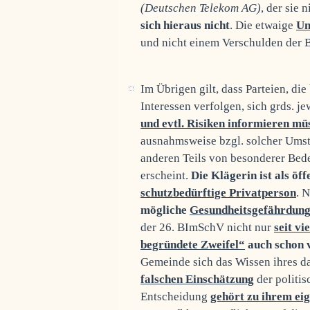
(Deutschen Telekom AG)
, der sie
sich hieraus nicht
. Die etwaige
Un
und nicht einem Verschulden der 
Im Übrigen gilt, dass Parteien, d
Interessen verfolgen, sich grds. je
und evtl. Risiken informieren mü
ausnahmsweise bzgl. solcher Umst
anderen Teils von besonderer Bede
erscheint.
Die Klägerin ist als öf
schutzbedürftige Privatperson
. 
mögliche
Gesundheitsgefährdun
der 26. BImSchV nicht nur
seit vi
begründete Zweifel“
auch schon v
Gemeinde sich das Wissen ihres d
falschen Einschätzung
der politi
Entscheidung
gehört zu ihrem ei