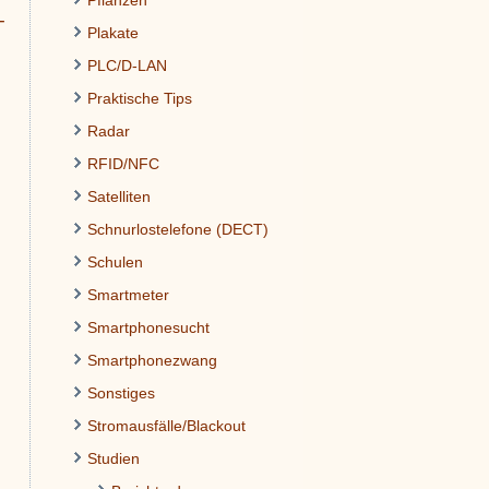
Pflanzen
-
Plakate
PLC/D-LAN
Praktische Tips
Radar
RFID/NFC
Satelliten
Schnurlostelefone (DECT)
Schulen
Smartmeter
Smartphonesucht
Smartphonezwang
Sonstiges
Stromausfälle/Blackout
Studien