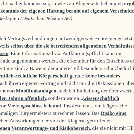
 nicht nachgekommen sei, so wie von Klägerseite behauptet,
ergi
kenntnis der eigenen Haftung beruht auf eigenem Verschuld
Beklagten
(Deutschen Telekom AG)
.
ie bei Vertragsverhandlungen notwendigerweise entgegengesetzt
weils
selbst
über die sie betreffenden
allgemeinen Verhältniss
ssen
. Eine Informations- bzw. Aufklärungspflicht kann nur
ände angenommen werden, die erkennbar für den Entschluss d
utung sind, z.B. wenn der andere Teil besonders schutzbedürft
fentlich-rechtliche Körperschaft
gerade
keine besonders
Nach ihrem eigenen Vortrag sind nicht nur die Diskussionen übe
gen
von Mobilfunkanlagen
auch bei Einhaltung der Grenzwerte
elen Jahren öffentlich
, sondern waren
„wissenschaftlich
or Vertragsschluss bekannt.
Insofern muss die klägerische
amaligen Bürgermeisters zurechnen lassen. Das
Risiko einer
schen Auswirkungen der von der Klägerin getroffenen
genen Verantwortungs- und Risikobereich
, die sie nicht mit Hi