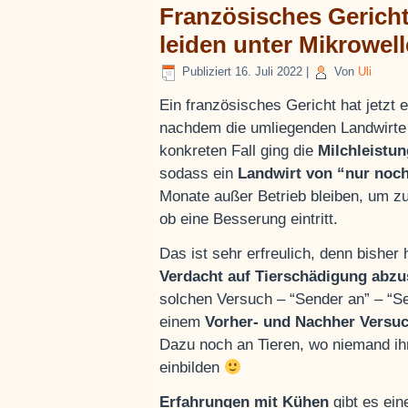
Französisches Gerich
leiden unter Mikrowel
Publiziert
16. Juli 2022
|
Von
Uli
Ein französisches Gericht hat jetzt e
nachdem die umliegenden Landwirt
konkreten Fall ging die
Milchleistun
sodass ein
Landwirt von “nur noc
Monate außer Betrieb bleiben, um zu
ob eine Besserung eintritt.
Das ist sehr erfreulich, denn bisher
Verdacht auf Tierschädigung
abzu
solchen Versuch – “Sender an” – “Se
einem
Vorher- und Nachher Versu
Dazu noch an Tieren, wo niemand ihne
einbilden
Erfahrungen mit Kühen
gibt es ei