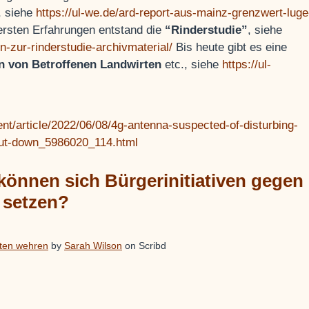
, siehe
https://ul-we.de/ard-report-aus-mainz-grenzwert-luge
rsten Erfahrungen entstand die
“Rinderstudie”
, siehe
n-zur-rinderstudie-archivmaterial/
Bis heute gibt es eine
en von Betroffenen Landwirten
etc., siehe
https://ul-
nt/article/2022/06/08/4g-antenna-suspected-of-disturbing-
shut-down_5986020_114.html
önnen sich Bürgerinitiativen gegen
 setzen?
ten wehren
by
Sarah Wilson
on Scribd