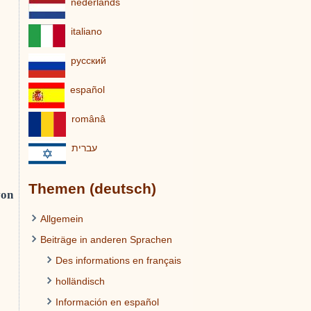
nederlands
italiano
pусский
español
românâ
עברית
Themen (deutsch)
von
Allgemein
Beiträge in anderen Sprachen
Des informations en français
holländisch
Información en español