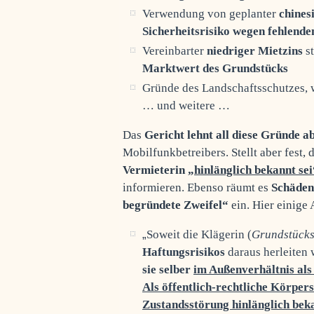
Verwendung von geplanter
chines
Sicherheitsrisiko wegen fehlend
Vereinbarter
niedriger Mietzins
s
Marktwert des Grundstücks
Gründe des Landschaftsschutzes, 
… und weitere …
Das
Gericht lehnt all diese Gründe a
Mobilfunkbetreibers. Stellt aber fest, 
Vermieterin „
hinlänglich bekannt sei
informieren. Ebenso räumt es
Schäden 
begründete Zweifel“
ein. Hier einige
„
Soweit die Klägerin (
Grundstücks
Haftungsrisikos
daraus herleiten w
sie selber
im Außenverhältnis als
Als öffentlich-rechtliche Körper
Zustandsstörung hinlänglich beka