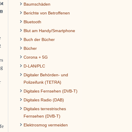
bt
Baumschäden
en
Berichte von Betroffenen
Bluetooth
Blut am Handy/Smartphone
e
Buch der Bücher
e
Bücher
Corona + 5G
es
D-LAN/PLC
ig
Digitaler Behörden- und
r
Polizeifunk (TETRA)
Digitales Fernsehen (DVB-T)
Digitales Radio (DAB)
Digitales terrestrisches
Fernsehen (DVB-T)
Elektrosmog vermeiden
lfe