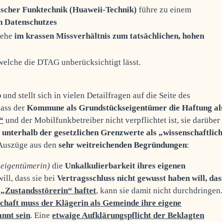
ischer Funktechnik (Huaweii-Technik)
führe zu einem
en Datenschutzes
tehe
im krassen Missverhältnis zum tatsächlichen, hohen
welche die DTAG unberücksichtigt lässt.
b
und stellt sich in vielen Detailfragen auf die Seite des
dass der
Kommune als Grundstückseigentümer die Haftung al
“
und der Mobilfunkbetreiber nicht verpflichtet ist, sie darüber
unterhalb der gesetzlichen Grenzwerte als „wissenschaftlic
 Auszüge aus den
sehr weitreichenden Begründungen
:
eigentümerin)
die
Unkalkulierbarkeit ihres eigenen
ill, dass sie bei
Vertragsschluss nicht gewusst haben will, das
 „Zustandsstörerin“ haftet
, kann sie damit nicht durchdringen
schaft muss der Klägerin als Gemeinde ihre eigene
nnt sein
. Eine
etwaige Aufklärungspflicht der Beklagten