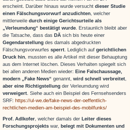
erscheint. Darüber hinaus wurde versucht
dieser Studie
einen Fälschungsvorwurf anzudichten
, welcher
mittlerweile
durch einige Gerichtsurteile als
„Verleumdung“ bestätigt wurde
. Erstaunlich bleibt aber
die Tatsache, dass das
DÄ
sich bis heute einer
Gegendarstellung
des damals abgedruckten
Fälschungsvorwurfes
sperrt
. Lediglich auf
gerichtlichen
Druck hin
, mussten es alle Artikel mit dieser Behauptung
aus dem Internet löschen. Dieses Verhalten spiegelt sich
bei allen anderen Medien wieder:
Eine Falschaussage,
modern „Fake News“
genannt,
wird schnell verbreitet
,
aber eine Richtigstellung
der Verleumdung wird
verweigert
. Siehe auch ein Beispiel des Fernsehsenders
SRF:
https://ul-we.de/fake-news-der-oeffentlich-
rechtlichen-medien-am-beispiel-des-mobilfunks/
Prof. Adlkofer
, welcher damals der
Leiter dieses
Forschungsprojekts
war,
belegt mit Dokumenten und