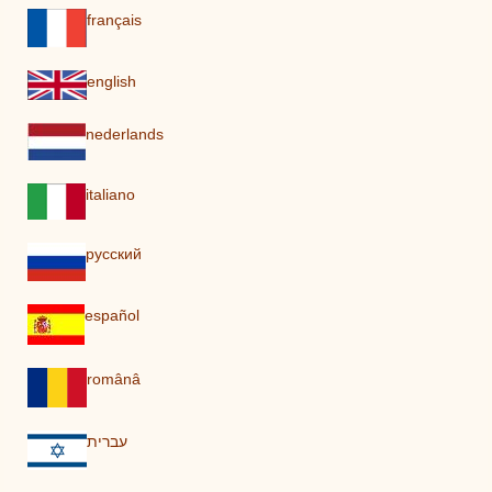
français
english
nederlands
italiano
pусский
español
românâ
עברית