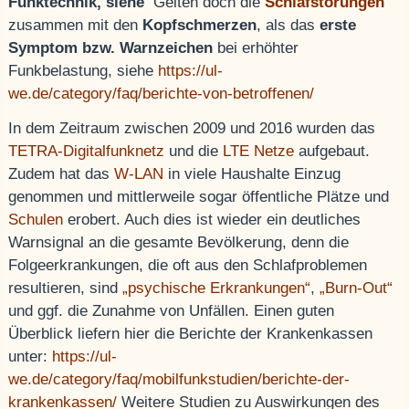
Funktechnik, siehe
Gelten doch die
Schlafstörungen
zusammen mit den
Kopfschmerzen
, als das
erste
Symptom bzw. Warnzeichen
bei erhöhter
Funkbelastung, siehe
https://ul-
we.de/category/faq/berichte-von-betroffenen/
In dem Zeitraum zwischen 2009 und 2016 wurden das
TETRA-Digitalfunknetz
und die
LTE Netze
aufgebaut.
Zudem hat das
W-LAN
in viele Haushalte Einzug
genommen und mittlerweile sogar öffentliche Plätze und
Schulen
erobert. Auch dies ist wieder ein deutliches
Warnsignal an die gesamte Bevölkerung, denn die
Folgeerkrankungen, die oft aus den Schlafproblemen
resultieren, sind
„psychische Erkrankungen“
,
„Burn-Out“
und ggf. die Zunahme von Unfällen. Einen guten
Überblick liefern hier die Berichte der Krankenkassen
unter:
https://ul-
we.de/category/faq/mobilfunkstudien/berichte-der-
krankenkassen/
Weitere Studien zu Auswirkungen des