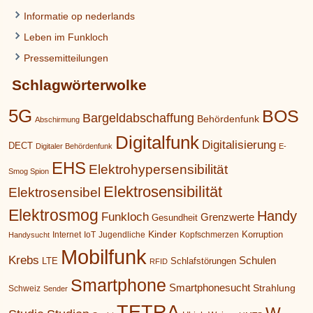
Informatie op nederlands
Leben im Funkloch
Pressemitteilungen
Schlagwörterwolke
5G
BOS
Bargeldabschaffung
Behördenfunk
Abschirmung
Digitalfunk
Digitalisierung
DECT
Digitaler Behördenfunk
E-
EHS
Elektrohypersensibilität
Smog Spion
Elektrosensibilität
Elektrosensibel
Elektrosmog
Handy
Funkloch
Grenzwerte
Gesundheit
Kinder
Korruption
Internet
IoT
Jugendliche
Kopfschmerzen
Handysucht
Mobilfunk
Krebs
Schulen
LTE
Schlafstörungen
RFID
Smartphone
Smartphonesucht
Strahlung
Schweiz
Sender
TETRA
W-