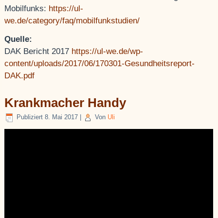
Mobilfunks:
https://ul-
we.de/category/faq/mobilfunkstudien/
Quelle:
DAK Bericht 2017
https://ul-we.de/wp-
content/uploads/2017/06/170301-Gesundheitsreport-
DAK.pdf
Krankmacher Handy
Publiziert
8. Mai 2017
|
Von
Uli