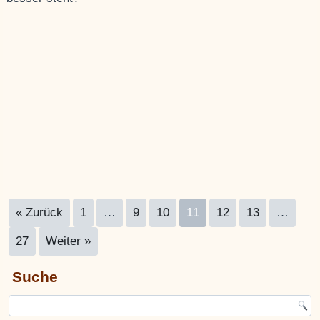
« Zurück
1
…
9
10
11
12
13
…
27
Weiter »
Suche