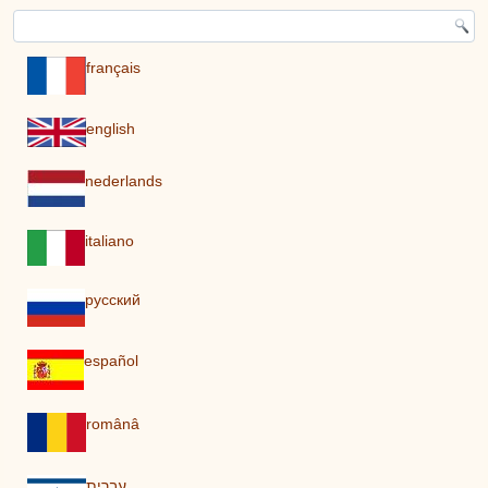
français
english
nederlands
italiano
pусский
español
românâ
עברית