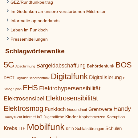
GEZ/Rundfunkbeitrag
Im Gedenken an unsere verstorbenen Mitstreiter
Informatie op nederlands
Leben im Funkloch
Pressemitteilungen
Schlagwörterwolke
5G
BOS
Bargeldabschaffung
Behördenfunk
Abschirmung
Digitalfunk
Digitalisierung
DECT
Digitaler Behördenfunk
E-
EHS
Elektrohypersensibilität
Smog Spion
Elektrosensibilität
Elektrosensibel
Elektrosmog
Handy
Funkloch
Grenzwerte
Gesundheit
Kinder
Korruption
Internet
IoT
Jugendliche
Kopfschmerzen
Handysucht
Mobilfunk
Krebs
Schulen
LTE
Schlafstörungen
RFID