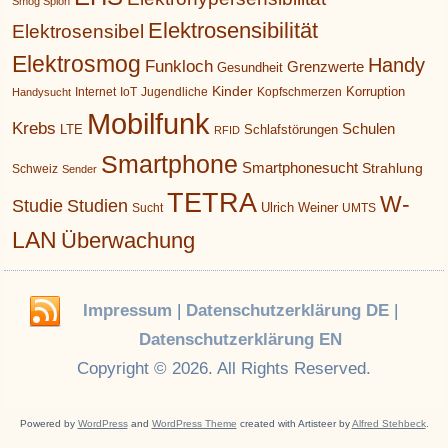
Smog Spion
Elektrosensibilität
Elektrosensibel
Elektrosmog
Handy
Funkloch
Grenzwerte
Gesundheit
Kinder
Korruption
Internet
IoT
Jugendliche
Kopfschmerzen
Handysucht
Mobilfunk
Krebs
Schulen
LTE
Schlafstörungen
RFID
Smartphone
Smartphonesucht
Strahlung
Schweiz
Sender
TETRA
W-
Studie
Studien
Ulrich Weiner
Sucht
UMTS
LAN
Überwachung
Impressum
|
Datenschutzerklärung DE
|
Datenschutzerklärung EN
Copyright © 2026. All Rights Reserved.
Powered by
WordPress
and
WordPress Theme
created with Artisteer by
Alfred Stehbeck
.