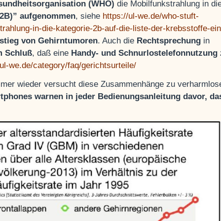
sundheitsorganisation (WHO)
die Mobilfunkstrahlung in di
 (2B)” aufgenommen
, siehe
https://ul-we.de/who-stuft-
ahlung-in-die-kategorie-2b-auf-die-liste-der-krebsstoffe-ein
stieg von Gehirntumoren
. Auch die
Rechtsprechung
in
 Schluß
, daß eine
Handy- und Schnurlostelefonnutzung 
/ul-we.de/category/faq/gerichtsurteile/
e immer wieder versucht diese Zusammenhänge zu verharmlos
rtphones warnen in jeder Bedienungsanleitung davor, da