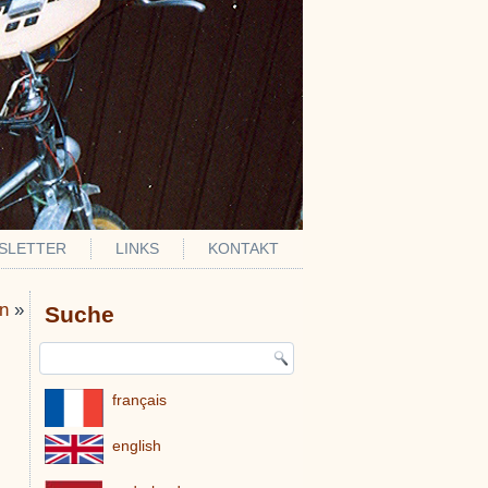
SLETTER
LINKS
KONTAKT
n
»
Suche
français
english