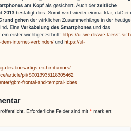
martphones am Kopf
als gesichert. Auch der
zeitliche
d 2013
bestätigt dies. Somit wird wieder einmal klar, daß ein
 Grund gehen
der wirklichen Zusammenhänge in der heutige
sind. Eine
Verkabelung des Smartphones
und das
 ein erster wichtiger Schritt:
https://ul-we.de/wie-laesst-sich
-dem-internet-verbinden/
und
https://ul-
ng-des-boesartigsten-hirntumors/
nce/article/pii/S0013935118305462
ter/gbm-frontal-and-tempral-lobes
mentar
öffentlicht.
Erforderliche Felder sind mit
*
markiert