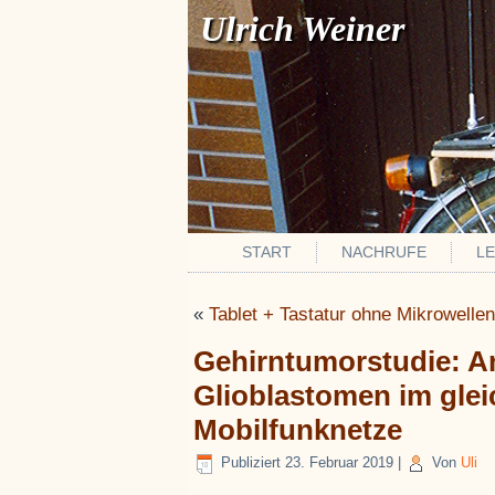
Ulrich Weiner
START
NACHRUFE
L
«
Tablet + Tastatur ohne Mikrowelle
Gehirntumorstudie: An
Glioblastomen im glei
Mobilfunknetze
Publiziert
23. Februar 2019
|
Von
Uli