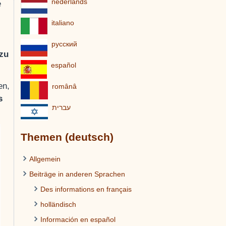
nederlands
e
italiano
pусский
zu
español
en,
românâ
s
עברית
Themen (deutsch)
Allgemein
Beiträge in anderen Sprachen
Des informations en français
holländisch
Información en español