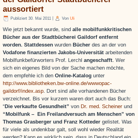
aussortiert
Publiziert
30. Mai 2011
|
Von
Uli
Wie jetzt bekannt wurde, sind
alle mobilfunkkritischen
Bücher aus der Stadtbücherei Gaildorf entfernt
worden.
Stattdessen
wurden
Bücher
des an der von
Vodafone finanzierten Jakobs-Universität
arbeitenden
Mobilfunkbefürworters Prof. Lerchl
angeschafft
. Wer
sich ein eigenes Bild von der Sache machen möchte,
dem empfehle ich den
Online-Katalog
unter
http://www.bibliotheken.bw-online.de/wwwopac-
gaildorf/index.asp
. Dort sind alle vorhandenen Bücher
verzeichnet. Bis vor kurzem waren dort auch das Buch:
“
Die verkaufte Gesundheit”
von
Dr. med. Scheiner
und
“Mobilfunk – Ein Freilandversuch am Menschen” von
Thomas Grasberger und Franz Kotteder
gelistet. Was
für viele als undenkbar galt, soll wohl wieder Realität
werden? Kann es wirklich sein, dass in Deutschland ein