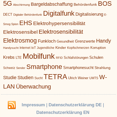
5G
BOS
Bargeldabschaffung
Behördenfunk
Abschirmung
Digitalfunk
Digitalisierung
DECT
Digitaler Behördenfunk
E-
EHS
Elektrohypersensibilität
Smog Spion
Elektrosensibilität
Elektrosensibel
Elektrosmog
Handy
Funkloch
Grenzwerte
Gesundheit
Kinder
Korruption
Internet
IoT
Jugendliche
Kopfschmerzen
Handysucht
Mobilfunk
Krebs
Schulen
LTE
Schlafstörungen
RFID
Smartphone
Smartphonesucht
Strahlung
Schweiz
Sender
TETRA
W-
Studie
Studien
Ulrich Weiner
Sucht
UMTS
LAN
Überwachung
Impressum
|
Datenschutzerklärung DE
|
Datenschutzerklärung EN