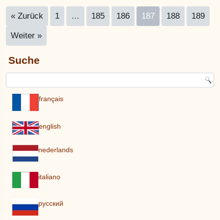
« Zurück
1
…
185
186
187
188
189
Weiter »
Suche
français
english
nederlands
italiano
pусский