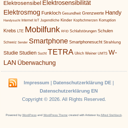
Elektrosensibilität
Elektrosensibel
Elektrosmog
Handy
Funkloch
Grenzwerte
Gesundheit
Kinder
Korruption
Internet
IoT
Jugendliche
Kopfschmerzen
Handysucht
Mobilfunk
Krebs
Schulen
LTE
Schlafstörungen
RFID
Smartphone
Smartphonesucht
Strahlung
Schweiz
Sender
TETRA
W-
Studie
Studien
Ulrich Weiner
Sucht
UMTS
LAN
Überwachung
Impressum
|
Datenschutzerklärung DE
|
Datenschutzerklärung EN
Copyright © 2026. All Rights Reserved.
Powered by
WordPress
and
WordPress Theme
created with Artisteer by
Alfred Stehbeck
.