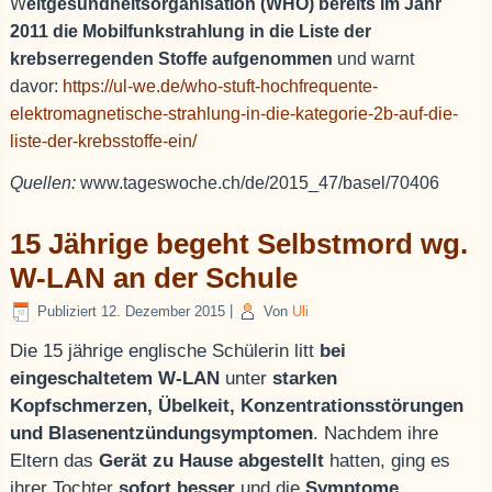
W
eltgesundheitsorganisation (WHO) bereits im Jahr
2011 die Mobilfunkstrahlung in die Liste der
krebserregenden Stoffe aufgenommen
und warnt
davor:
https://ul-we.de/who-stuft-hochfrequente-
elektromagnetische-strahlung-in-die-kategorie-2b-auf-die-
liste-der-krebsstoffe-ein/
Quellen:
www.tageswoche.ch/de/2015_47/basel/70406
15 Jährige begeht Selbstmord wg.
W-LAN an der Schule
Publiziert
12. Dezember 2015
|
Von
Uli
Die 15 jährige englische Schülerin litt
bei
eingeschaltetem W-LAN
unter
starken
Kopfschmerzen, Übelkeit, Konzentrationsstörungen
und Blasenentzündungsymptomen
. Nachdem ihre
Eltern das
Gerät zu Hause abgestellt
hatten, ging es
ihrer Tochter
sofort besser
und die
Symptome