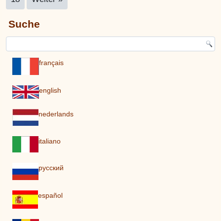
Suche
français
english
nederlands
italiano
pусский
español