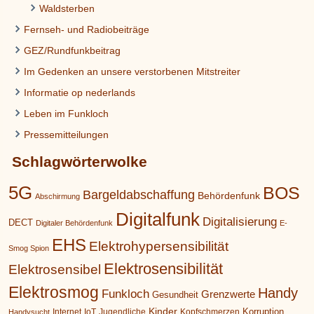
Waldsterben
Fernseh- und Radiobeiträge
GEZ/Rundfunkbeitrag
Im Gedenken an unsere verstorbenen Mitstreiter
Informatie op nederlands
Leben im Funkloch
Pressemitteilungen
Schlagwörterwolke
5G
BOS
Bargeldabschaffung
Behördenfunk
Abschirmung
Digitalfunk
Digitalisierung
DECT
Digitaler Behördenfunk
E-
EHS
Elektrohypersensibilität
Smog Spion
Elektrosensibilität
Elektrosensibel
Elektrosmog
Handy
Funkloch
Grenzwerte
Gesundheit
Kinder
Korruption
Internet
IoT
Jugendliche
Kopfschmerzen
Handysucht