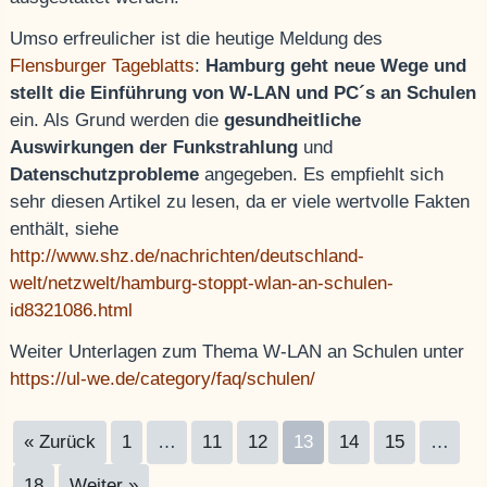
Umso erfreulicher ist die heutige Meldung des
Flensburger Tageblatts
:
Hamburg geht neue Wege und
stellt die Einführung von W-LAN und PC´s an Schulen
ein. Als Grund werden die
gesundheitliche
Auswirkungen
der Funkstrahlung
und
Datenschutzprobleme
angegeben. Es empfiehlt sich
sehr diesen Artikel zu lesen, da er viele wertvolle Fakten
enthält, siehe
http://www.shz.de/nachrichten/deutschland-
welt/netzwelt/hamburg-stoppt-wlan-an-schulen-
id8321086.html
Weiter Unterlagen zum Thema W-LAN an Schulen unter
https://ul-we.de/category/faq/schulen/
« Zurück
1
…
11
12
13
14
15
…
18
Weiter »