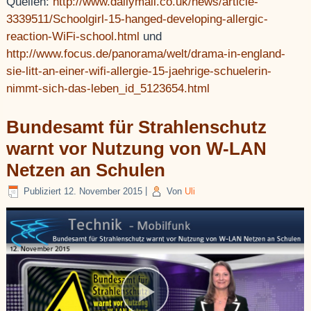
Quellen:
http://www.dailymail.co.uk/news/article-
3339511/Schoolgirl-15-hanged-developing-allergic-
reaction-WiFi-school.html
und
http://www.focus.de/panorama/welt/drama-in-england-
sie-litt-an-einer-wifi-allergie-15-jaehrige-schuelerin-
nimmt-sich-das-leben_id_5123654.html
Bundesamt für Strahlenschutz
warnt vor Nutzung von W-LAN
Netzen an Schulen
Publiziert
12. November 2015
|
Von
Uli