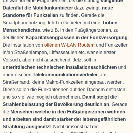
Es war nur eine Frage der Zeit, bis die ständig
steigende
Datenflut die Mobilfunkanbieter
dazu zwingt,
neue
Standorte für Funkzellen
zu finden. Gerade die
Smartphonenutzung, führt in Gebieten mit einer
hohen
Menschendichte
, wie z.B. in den Fußgängerzonen, zu
deutlichen K
apazitätsengpässen in der Funkversorgung
.
Die Installation von
offenen W-LAN Routern
und Funkzellen
in/an Straßenlampen, Litfasssäulen etc. war ein erster
Versuch, aber nicht ausreichend. Jetzt soll in
unterirdischen technischen Installationsschächten
und
oberirdischen
Telekommunikationsverteiler,
am
Straßenrand, kleine Makro-Funkzellen eingebaut werden.
Diese sollen die Funkantennen auf den Dächern entlasten
und so viel wie möglich übernehmen.
Damit steigt die
Strahlenbelastung der Bevölkerung deutlich an
. Gerade
die
Menschen welche in den Fußgängerzonen wohnen
und arbeiten sind damit stärker der lebensgefährlichen
Strahlung ausgesetzt
. Nicht umsonst hat die