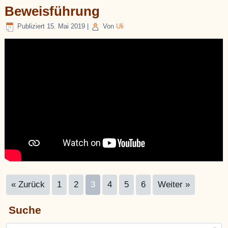
Beweisführung
Publiziert
15. Mai 2019
|
Von
Uli
« Zurück
1
2
3
4
5
6
Weiter »
Suche