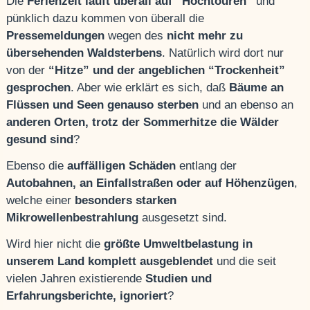
Die
Ferienzeit läuft überall auf “Hochtouren”
und
pünklich dazu kommen von überall die
Pressemeldungen
wegen des
nicht mehr zu
übersehenden Waldsterbens
. Natürlich wird dort nur
von der
“Hitze” und der angeblichen “Trockenheit”
gesprochen
. Aber wie erklärt es sich, daß
Bäume an
Flüssen und Seen genauso sterben
und an ebenso an
anderen Orten, trotz der Sommerhitze die Wälder
gesund sind
?
Ebenso die
auffälligen Schäden
entlang der
Autobahnen, an Einfallstraßen oder auf Höhenzügen
,
welche einer
besonders starken
Mikrowellenbestrahlung
ausgesetzt sind.
Wird hier nicht die
größte Umweltbelastung in
unserem Land komplett ausgeblendet
und die seit
vielen Jahren existierende
Studien und
Erfahrungsberichte, ignoriert
?