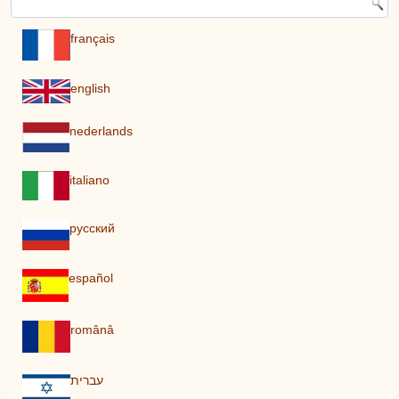
français
english
nederlands
italiano
pусский
español
românâ
עברית