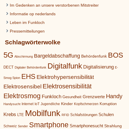
Im Gedenken an unsere verstorbenen Mitstreiter
Informatie op nederlands
Leben im Funkloch
Pressemitteilungen
Schlagwörterwolke
5G
BOS
Bargeldabschaffung
Behördenfunk
Abschirmung
Digitalfunk
Digitalisierung
DECT
Digitaler Behördenfunk
E-
EHS
Elektrohypersensibilität
Smog Spion
Elektrosensibilität
Elektrosensibel
Elektrosmog
Handy
Funkloch
Grenzwerte
Gesundheit
Kinder
Korruption
Internet
IoT
Jugendliche
Kopfschmerzen
Handysucht
Mobilfunk
Krebs
Schulen
LTE
Schlafstörungen
RFID
Smartphone
Smartphonesucht
Strahlung
Schweiz
Sender