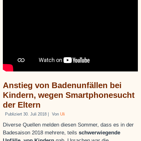
Anstieg von Badenunfällen bei
Kindern, wegen Smartphonesucht
der Eltern
Publiziert
30. Juli 2018
|
Von
Uli
Diverse Quellen melden diesen Sommer, dass es in der
Badesaison 2018 mehrere, teils
schwerwiegende
Unfälle
,
von Kindern
gab. Ursachen war die