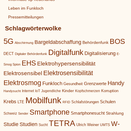
Leben im Funkloch
Pressemitteilungen
Schlagwörterwolke
5G
BOS
Bargeldabschaffung
Behördenfunk
Abschirmung
Digitalfunk
Digitalisierung
DECT
Digitaler Behördenfunk
E-
EHS
Elektrohypersensibilität
Smog Spion
Elektrosensibilität
Elektrosensibel
Elektrosmog
Handy
Funkloch
Grenzwerte
Gesundheit
Kinder
Korruption
Internet
IoT
Jugendliche
Kopfschmerzen
Handysucht
Mobilfunk
Krebs
Schulen
LTE
Schlafstörungen
RFID
Smartphone
Smartphonesucht
Strahlung
Schweiz
Sender
TETRA
W-
Studie
Studien
Ulrich Weiner
Sucht
UMTS