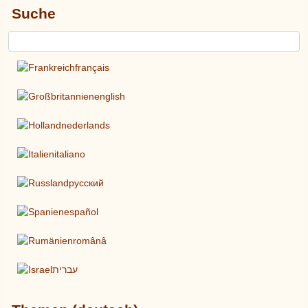
Suche
français
english
nederlands
italiano
pусский
español
românâ
עברית