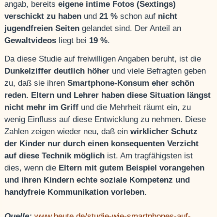
angab, bereits
eigene intime Fotos (Sextings)
verschickt zu haben
und
21 %
schon auf
nicht
jugendfreien Seiten
gelandet sind. Der Anteil an
Gewaltvideos
liegt bei
19 %
.
Da diese Studie auf freiwilligen Angaben beruht, ist die
Dunkelziffer deutlich höher
und viele Befragten geben
zu, daß sie ihren
Smartphone-Konsum eher schön
reden.
Eltern und Lehrer haben diese Situation längst
nicht mehr im Griff
und die Mehrheit räumt ein, zu
wenig Einfluss auf diese Entwicklung zu nehmen. Diese
Zahlen zeigen wieder neu, daß ein
wirklicher Schutz
der Kinder nur durch einen konsequenten Verzicht
auf diese Technik möglich
ist. Am tragfähigsten ist
dies, wenn die
Eltern mit gutem Beispiel vorangehen
und ihren Kindern echte soziale Kompetenz und
handyfreie Kommunikation vorleben.
Quelle:
www.heute.de/studie-wie-smartphones-auf-