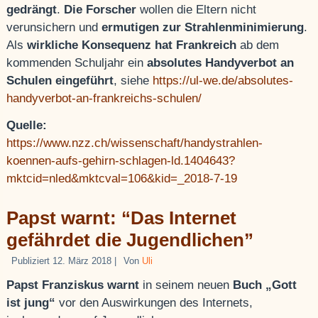
gedrängt
.
Die Forscher
wollen die Eltern nicht
verunsichern und
ermutigen zur Strahlenminimierung
.
Als
wirkliche Konsequenz
hat Frankreich
ab dem
kommenden Schuljahr ein
absolutes Handyverbot an
Schulen eingeführt
, siehe
https://ul-we.de/absolutes-
handyverbot-an-frankreichs-schulen/
Quelle:
https://www.nzz.ch/wissenschaft/handystrahlen-
koennen-aufs-gehirn-schlagen-ld.1404643?
mktcid=nled&mktcval=106&kid=_2018-7-19
Papst warnt: “Das Internet
gefährdet die Jugendlichen”
Publiziert
12. März 2018
|
Von
Uli
Papst Franziskus warnt
in seinem neuen
Buch „Gott
ist jung“
vor den Auswirkungen des Internets,