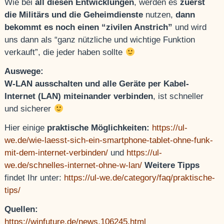
Wie bei
all diesen Entwicklungen
, werden es
zuerst
die Militärs und die Geheimdienste
nutzen,
dann
bekommt es noch einen “zivilen Anstrich”
und wird
uns dann als “ganz nützliche und wichtige Funktion
verkauft”, die jeder haben sollte
Auswege:
W-LAN ausschalten und alle Geräte per Kabel-
Internet (LAN) miteinander verbinden
, ist schneller
und sicherer
Hier einige
praktische Möglichkeiten:
https://ul-
we.de/wie-laesst-sich-ein-smartphone-tablet-ohne-funk-
mit-dem-internet-verbinden/
und
https://ul-
we.de/schnelles-internet-ohne-w-lan/
Weitere Tipps
findet Ihr unter:
https://ul-we.de/category/faq/praktische-
tips/
Quellen:
https://winfuture.de/news,106245.html