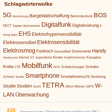
Schlagwörterwolke
5G
BOS
Bargeldabschaffung
Behördenfunk
Abschirmung
Digitalfunk
Digitalisierung
DECT
Digitaler Behördenfunk
E-
EHS
Elektrohypersensibilität
Smog Spion
Elektrosensibilität
Elektrosensibel
Elektrosmog
Handy
Funkloch
Grenzwerte
Gesundheit
Kinder
Korruption
Internet
IoT
Jugendliche
Kopfschmerzen
Handysucht
Mobilfunk
Krebs
Schulen
LTE
Schlafstörungen
RFID
Smartphone
Smartphonesucht
Strahlung
Schweiz
Sender
TETRA
W-
Studie
Studien
Ulrich Weiner
Sucht
UMTS
LAN
Überwachung