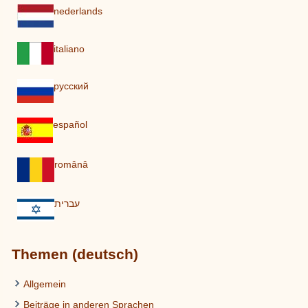
nederlands
italiano
pусский
español
românâ
עברית
Themen (deutsch)
Allgemein
Beiträge in anderen Sprachen