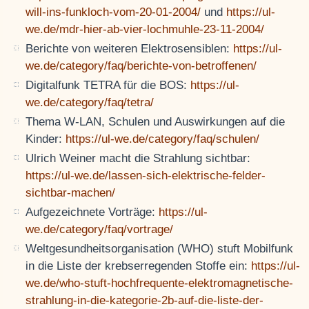
will-ins-funkloch-vom-20-01-2004/
und
https://ul-
we.de/mdr-hier-ab-vier-lochmuhle-23-11-2004/
Berichte von weiteren Elektrosensiblen:
https://ul-
we.de/category/faq/berichte-von-betroffenen/
Digitalfunk TETRA für die BOS:
https://ul-
we.de/category/faq/tetra/
Thema W-LAN, Schulen und Auswirkungen auf die
Kinder:
https://ul-we.de/category/faq/schulen/
Ulrich Weiner macht die Strahlung sichtbar:
https://ul-we.de/lassen-sich-elektrische-felder-
sichtbar-machen/
Aufgezeichnete Vorträge:
https://ul-
we.de/category/faq/vortrage/
Weltgesundheitsorganisation (WHO) stuft Mobilfunk
in die Liste der krebserregenden Stoffe ein:
https://ul-
we.de/who-stuft-hochfrequente-elektromagnetische-
strahlung-in-die-kategorie-2b-auf-die-liste-der-