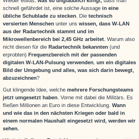
Wieder etwas,
was so unglaublich klingt,
dass man
schnell gefährdet ist, eine solche Aussage
in eine
übliche Schublade zu stecken
. Die
technisch
versierten Menschen
unter uns
wissen, dass W-LAN
aus der Radartechnik stammt
und im
Mikrowellenbereich bei 2,45 GHz arbeitet
. Warum also
nicht diesen für die
Radartechnik bekannten
(und
erprobten)
Frequenzbereich
mit der passenden
digitalen W-LAN-Pulsung verwenden
,
um ein digitales
Bild der Umgebung und alles, was sich darin bewegt,
abzuzeichnen
?
Gut klingende Idee, welche
mehrere Forschungsteams
jetzt umgesetzt haben
. Vorne mit dabei die Militärs. Es
fließen Millionen an Euro in diese Entwicklung.
Wann
und wie das in den nächsten Kriegen oder bald in
einem normalen Haushalt eingesetzt wird, werden wir
sehen.