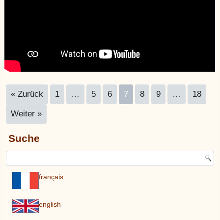
« Zurück
1
…
5
6
7
8
9
…
18
Weiter »
Suche
français
english